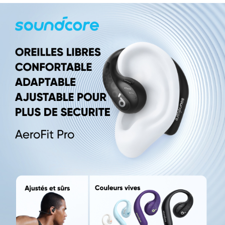
d'imperméabilité et de résistance à la
transpiration de premier ordre sont idéales pour
tout type d'exercice, du jogging modéré aux
entraînements intenses.
Vivez un divertissement ininterrompu :
profitez
de 14 heures de lecture avec une seule charge,
soit un total de 46 heures avec le boîtier de
charge. Mieux encore, une charge rapide de 10
minutes offre une impressionnante autonomie
de 5,5 heures d'audio sans interruption.