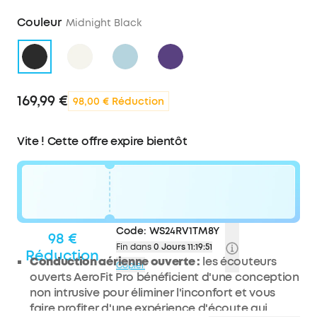
Couleur
Midnight Black
169,99 €
98,00 € Réduction
Vite ! Cette offre expire bientôt
Code:
WS24RV1TM8Y
98 €
Fin dans
0 Jours 11:19:50
Réduction
Conduction aérienne ouverte :
les écouteurs
Copier
ouverts AeroFit Pro bénéficient d'une conception
non intrusive pour éliminer l'inconfort et vous
faire profiter d'une expérience d'écoute qui