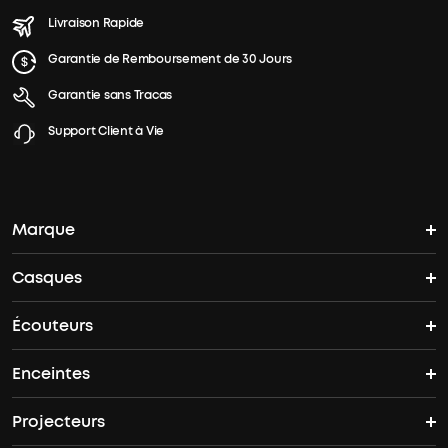
Livraison Rapide
Garantie de Remboursement de 30 Jours
Garantie sans Tracas
Support Client à Vie
Marque
Casques
L'histoire de soundcore
Écouteurs
Casques Bluetooth
Où acheter
Enceintes
Écouteurs sans fil
Casques Antibruit
Offres groupées
Projecteurs
Enceintes Bluetooth
Liberty 5 Pro Max
Space 2
soundcore Care