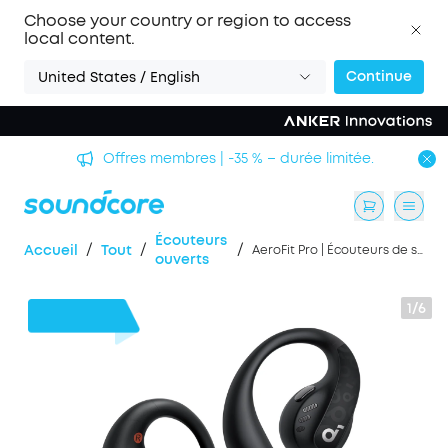
Choose your country or region to access
local content.
Continue
United States / English
Offres membres | -35 % – durée limitée.
Écouteurs
/
/
/
Accueil
Tout
AeroFit Pro | Écouteurs de sport ouverts sécurisés
ouverts
1/6
98 €
de remise