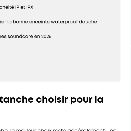
éité IP et IPX
hoisir la bonne enceinte waterproof douche
ches soundcore en 2026
tanche choisir pour la
che, le meilleur choix reste généralement une