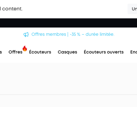
l content.
Un
Offres membres | -35 % – durée limitée.
s
Offres
Écouteurs
Casques
Écouteurs ouverts
En