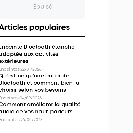
Épuisé
Articles populaires
Enceinte Bluetooth étanche
adaptée aux activités
extérieures
Enceintes
·
22/01/2026
Qu’est-ce qu’une enceinte
Bluetooth et comment bien la
choisir selon vos besoins
Enceintes
·
14/02/2026
Comment améliorer la qualité
audio de vos haut-parleurs
Enceintes
·
26/09/2025