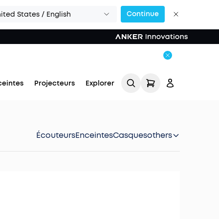
Continue
ited States / English
ceintes
Projecteurs
Explorer
Écouteurs
Enceintes
Casques
others
Se connecter
Suivi de commande