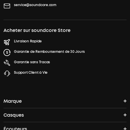
service@soundcore.com
Acheter sur soundcore Store
Livraison Rapide
Garantie de Remboursement de 30 Jours
Garantie sans Tracas
Support Client à Vie
Marque
Casques
L'histoire de soundcore
Écouteurs
Casques Bluetooth
Où acheter