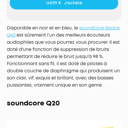
149,99 €
J'achète
Les coussinets doux et l'arceau ajustable garantissent
un confort optimal, même pendant les vols longue
distance.
Qualité audio Hi-Res avec codec LDAC
Disponible en noir et en bleu, le
soundcore Space
Profitez d'un son riche et détaillé grâce à la
Q45
est sûrement l’un des meilleurs écouteurs
compatibilité Hi-Res et LDAC.
audiophiles que vous pourrez vous procurer. Il est
Double connexion Bluetooth 5.3
doté d'une fonction de suppression de bruits
Passez facilement d'un appareil à l'autre pour
écouter de la musique ou répondre à vos appels.
permettant de réduire le bruit jusqu'à 98 %.
Fonctionnant sans fil, il est doté de pilotes à
double couche de diaphragme qui produisent un
son clair, vif, exquis et brillant, avec des basses
puissantes, vraiment unique en son genre.
soundcore Q20