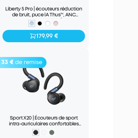
Liberty 5 Pro | écouteurs réduction
de bruit, puce lA Thus™, ANC
adaptative 360°
179,99 €
179,99 €
33 €
de remise
Sport X20 | Écouteurs de sport
intra-auriculaires confortables
avec contour d'oreille