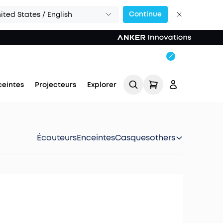
Continue
ited States / English
ceintes
Projecteurs
Explorer
Écouteurs
Enceintes
Casques
others
Se connecter
Suivi de commande