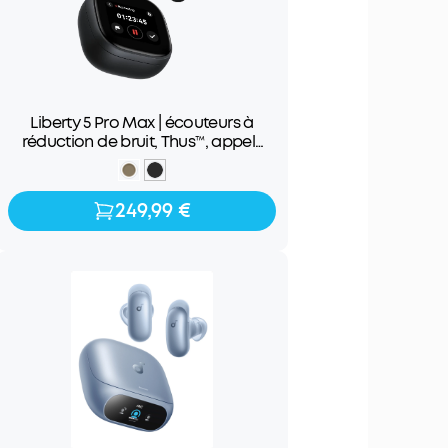
Liberty 5 Pro Max | écouteurs à
réduction de bruit, Thus™, appels
clairs, prise de notes IA
249,99 €
249,99 €