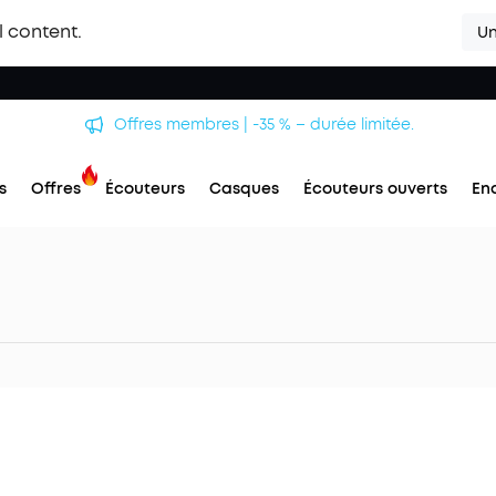
l content.
Un
Offres membres | -35 % – durée limitée.
s
Offres
Écouteurs
Casques
Écouteurs ouverts
En