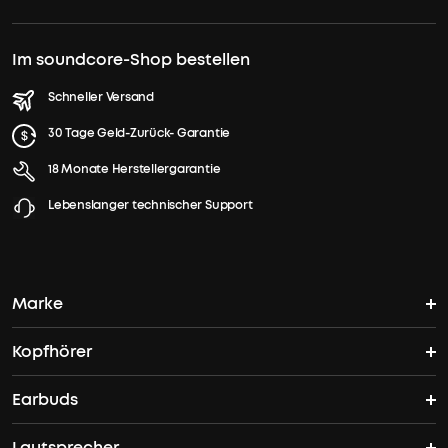
Im soundcore-Shop bestellen
Schneller Versand
30 Tage Geld-Zurück- Garantie
18 Monate Herstellergarantie
Lebenslanger technischer Support
Marke
Kopfhörer
soundcores Geschichte
Earbuds
Bluetooth Kopfhörer
Wo finde ich soundcore?
Lautsprecher