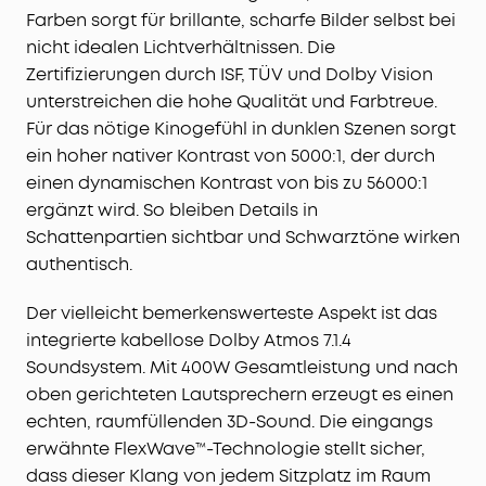
verschiebst du deinen Sweet Spot einfach
Farben sorgt für brillante, scharfe Bilder selbst bei
dorthin, wo du sitzt – für optimalen Raumklang
nicht idealen Lichtverhältnissen. Die
und gleichbleibende Soundqualität.
Zertifizierungen durch ISF, TÜV und Dolby Vision
Mobiles All-in-One Heimkino:
4K-Projektor,
unterstreichen die hohe Qualität und Farbtreue.
kabelloses 7.1.4-Soundsystem und Dual-Mikrofone
Für das nötige Kinogefühl in dunklen Szenen sorgt
in einem Setup. Mit Rollen und Teleskopgriff
ein hoher nativer Kontrast von 5000:1, der durch
nimmst du dein Kino einfach überallhin mit.
einen dynamischen Kontrast von bis zu 56000:1
Sofort startklar, ganz automatisch:
Autofokus,
Trapezkorrektur, Bildanpassung,
ergänzt wird. So bleiben Details in
Hinderniserkennung, Zoom, 25°-Micro-Gimbal
Schattenpartien sichtbar und Schwarztöne wirken
sowie Wand- und Umgebungsfarbanpassung
authentisch.
liefern dir in Sekunden das perfekte Bild.
Der vielleicht bemerkenswerteste Aspekt ist das
integrierte kabellose Dolby Atmos 7.1.4
Soundsystem. Mit 400W Gesamtleistung und nach
oben gerichteten Lautsprechern erzeugt es einen
echten, raumfüllenden 3D-Sound. Die eingangs
erwähnte FlexWave™-Technologie stellt sicher,
dass dieser Klang von jedem Sitzplatz im Raum