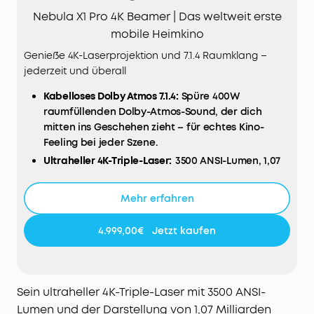
Nebula X1 Pro 4K Beamer | Das weltweit erste
mobile Heimkino
Genieße 4K-Laserprojektion und 7.1.4 Raumklang –
jederzeit und überall
Kabelloses Dolby Atmos 7.1.4:
Spüre 400W
raumfüllenden Dolby-Atmos-Sound, der dich
mitten ins Geschehen zieht – für echtes Kino-
Feeling bei jeder Szene.
Ultraheller 4K-Triple-Laser:
3500 ANSI-Lumen, 1,07
Milliarden Farben und echte 4K-Projektion sorgen
für beeindruckende Schärfe und brillante Bilder –
Mehr erfahren
zertifiziert von ISF, TÜV und Dolby Vision.
Tiefe Schwarztöne, echter Kinokontrast:
Mit 5000:1
4.999,00€
Jetzt kaufen
nativem und 56000:1 dynamischem Kontrast
werden Details lebendig – für satte Schwarztöne,
präzise Schatten und spürbare Bildtiefe, selbst in
dunklen Szenen.
Sein ultraheller 4K-Triple-Laser mit 3500 ANSI-
Perfekter Klang von jedem Platz:
Dank FlexWave™
Lumen und der Darstellung von 1,07 Milliarden