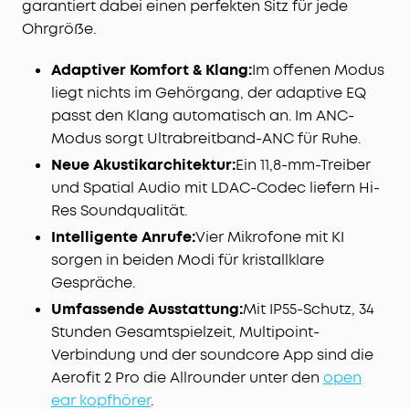
garantiert dabei einen perfekten Sitz für jede
Semi-Open-Ear: Im Semi-Open-Ear-Modus prüft
Ohrgröße.
ein 6-Sensoren-System mit adaptivem Algorithmus
380.000 pro Sekunde deine Umgebungsgeräusche
Adaptiver Komfort & Klang:
und passt die Geräuschunterdrückung 180 Mal
Im offenen Modus
pro Minute an – für immersive Stille von der U-
liegt nichts im Gehörgang, der adaptive EQ
Bahn bis ins Büro.
passt den Klang automatisch an. Im ANC-
Klare Telefonate mit KI: Durch 4 Mikrofone und ein
Modus sorgt Ultrabreitband-ANC für Ruhe.
6-Sensoren-System der kabellosen Bluetooth-
Neue Akustikarchitektur:
Ein 11,8-mm-Treiber
Kopfhörer wird deine Stimme präzise erfasst und
und Spatial Audio mit LDAC-Codec liefern Hi-
Umgebungsgeräusche aktiv gefiltert. Der KI-
Res Soundqualität.
Algorithmus sorgt so für kristallklare
Verständigung – selbst bei Wind oder auf lauten
Intelligente Anrufe:
Vier Mikrofone mit KI
Straßen.
sorgen in beiden Modi für kristallklare
Gespräche.
Umfassende Ausstattung:
Mit IP55-Schutz, 34
Stunden Gesamtspielzeit, Multipoint-
Verbindung und der soundcore App sind die
Aerofit 2 Pro die Allrounder unter den
open
ear kopfhörer
.