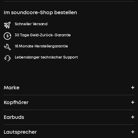
Im soundcore-Shop bestellen
Schneller Versand
30 Tage Geld-Zurück- Garantie
18 Monate Herstellergarantie
Lebenslanger technischer Support
Marke
Kopfhörer
soundcores Geschichte
Earbuds
Bluetooth Kopfhörer
Wo finde ich soundcore?
Lautsprecher
TWS Earbuds
ANC Kopfhörer