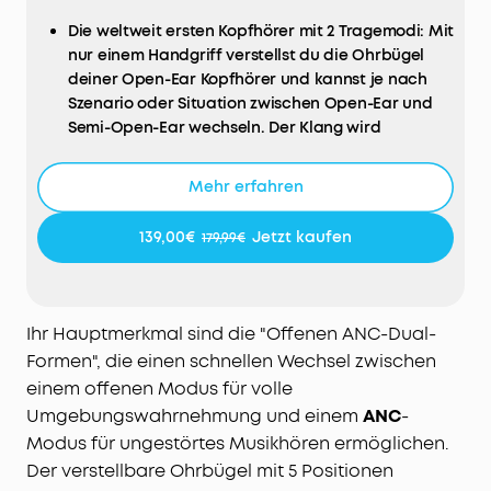
Die weltweit ersten Kopfhörer mit 2 Tragemodi: Mit
nur einem Handgriff verstellst du die Ohrbügel
deiner Open-Ear Kopfhörer und kannst je nach
Szenario oder Situation zwischen Open-Ear und
Semi-Open-Ear wechseln. Der Klang wird
automatisch für einen flüssigen Übergang
optimiert.
Mehr erfahren
Hi-Res-Sound: Die 11,8mm Treiber und der
adaptive EQ optimieren den Sound deiner
139,00€
Jetzt kaufen
179,99€
kabellosen Bluetooth-Kopfhörer automatisch für
einen satten Bass und klaren Klang in beiden
Modi. Unterstützt LDAC für 3x mehr Details und
Spatial Audio für ein kinoreifes Hörerlebnis.
Ihr Hauptmerkmal sind die "Offenen ANC-Dual-
Atmungsaktiver & sicherer Halt: Das offene Design
Formen", die einen schnellen Wechsel zwischen
vermeidet direkten Kontakt mit dem Gehörgang
einem offenen Modus für volle
und beugt Druck oder Juckreiz vor. Dank der 5
Umgebungswahrnehmung und einem
ANC
-
verstellbaren Stufen (56°) sitzen die Open-Ear
Modus für ungestörtes Musikhören ermöglichen.
Kopfhörer sogar beim Springen oder Sprinten
Der verstellbare Ohrbügel mit 5 Positionen
sicher und bequem.