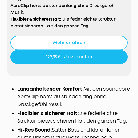
AeroClip hörst du stundenlang ohne Druckgefühl
Musik.
Flexibler & sicherer Halt:
Die federleichte Struktur
bietet sicheren Halt den ganzen Tag.
Hi-Res Sound:
Satter Bass und klare Höhen durch
unsere Virtual Bass-Technologie.
Mehr erfahren
Noise Cancelling beim Telefonieren:
Unser KI-
Algorithmus sorgt für klare und deutliche Gespräche.
129,99€
Jetzt kaufen
Bleib verbunden dank Open-Ear Design:
Erlebe deine
Umwelt und höre Musik, egal, in welchem Szenario.
Langanhaltender Komfort:
Mit den soundcore
AeroClip hörst du stundenlang ohne
Druckgefühl Musik.
Flexibler & sicherer Halt:
Die federleichte
Struktur bietet sicheren Halt den ganzen Tag.
Hi-Res Sound:
Satter Bass und klare Höhen
durch unsere Virtual Bass-Technologie.