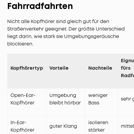
Fahrradfahrten
Nicht alle Kopfhörer sind gleich gut für den
Straßenverkehr geeignet. Der größte Unterschied
liegt darin, wie stark sie Umgebungsgeräusche
blockieren.
Eign
Kopfhörertyp
Vorteile
Nachteile
fürs
Radf
Open-Ear-
Umgebung
weniger
sehr 
Kopfhörer
bleibt hörbar
Bass
In-Ear-
isolieren
guter Klang
mitte
Kopfhörer
stärker