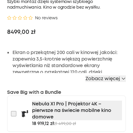
Szybki montaż dzięki systemowi szybkiego
nadmuchiwania. Kino w ogrodzie bez wysiłku.
No reviews
8499,00 zł
Ekran o przekątnej 200 cali w kinowej jakości:
zapewnia 3,5-krotnie większą powierzchnię
wyświetlania niż standardowe ekrany
zewnętrzne o przekątnej 120 cali, dzięki
materiałowi poliestrowemu o współczynniku
Zobacz więcej
odbicia 1,0 oraz kątowi widzenia ponad 180°, co
gwarantuje ostry obraz i stałą jasność w całym
Save Big with a Bundle
obszarze widowni.
Nebula X1 Pro | Projektor 4K –
Cicha, hermetyczna konstrukcja: Hermetyczna
pierwsze na świecie mobilne kino
konstrukcja eliminuje hałas pompy podczas
domowe
oglądania — wystarczy nadmuchać ekran raz,
18 919,12 zł
21 499,00 zł
aby cieszyć się nawet 2 dniami cichej rozrywki
bez ciągłej pracy dmuchawy (0 dB w