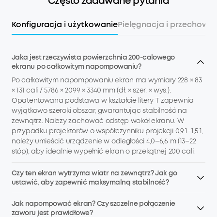
Często zadawane pytania
Konfiguracja i użytkowanie
Pielęgnacja i przechowy
Jaka jest rzeczywista powierzchnia 200-calowego
ekranu po całkowitym napompowaniu?
Po całkowitym napompowaniu ekran ma wymiary 228 × 83
× 131 cali / 5786 × 2099 × 3340 mm (dł. × szer. × wys.).
Opatentowana podstawa w kształcie litery T zapewnia
wyjątkowo szeroki obszar, gwarantując stabilność na
zewnątrz. Należy zachować odstęp wokół ekranu. W
przypadku projektorów o współczynniku projekcji 0,9:1–1,5:1,
należy umieścić urządzenie w odległości 4,0–6,6 m (13–22
stóp), aby idealnie wypełnić ekran o przekątnej 200 cali.
Czy ten ekran wytrzyma wiatr na zewnątrz? Jak go
ustawić, aby zapewnić maksymalną stabilność?
Jak napompować ekran? Czy szczelne połączenie
zaworu jest prawidłowe?