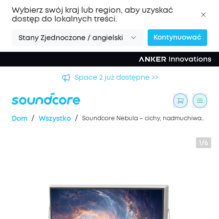
Wybierz swój kraj lub region, aby uzyskać
dostęp do lokalnych treści.
Kontynuować
Stany Zjednoczone / angielski
Space 2 już dostępne >>
/
/
Dom
Wszystko
Soundcore Nebula – cichy, nadmuchiwany ekran projekcyjny o przekątnej 200 cali
1/6