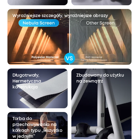
Wyraźniejsze szczegóły, wyraźniejsze obrazy
Długotrwały,
Zbudowany do użytku
Hermetyczna
na zewnątrz
konstrukcja
Torba do
przechowywania na
kółkach typu „wszystko
w jednym”