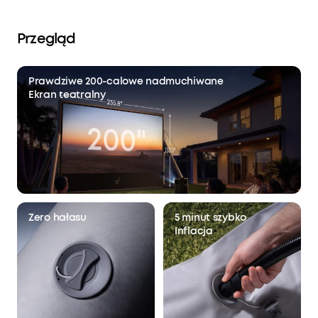
uchwyty na liny oraz zestaw naprawczy —
wszystko, co jest potrzebne do szybkiego
montażu i długotrwałego użytkowania na
Przegląd
zewnątrz.
Prawdziwe 200-calowe nadmuchiwane
Ekran teatralny
Zero hałasu
5 minut szybko
Inflacja