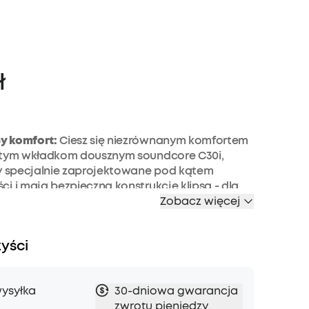
ł
y komfort:
Ciesz się niezrównanym komfortem
rtym wkładkom dousznym soundcore C30i,
ły specjalnie zaprojektowane pod kątem
i i mają bezpieczną konstrukcję klipsa - dla
swobody ruchów.
Zobacz więcej
zymanie:
Wykonane z innowacyjnego,
alnego, twardego materiału, nasze słuchawki z
zyści
skrupulatnie zaprojektowane, aby zachować
t, zapewniając bezpieczne dopasowanie bez
o, jak często ich używasz.
ysyłka
30-dniowa gwarancja
ilność:
Zrewolucjonizuj swoje wrażenia
zwrotu pieniędzy