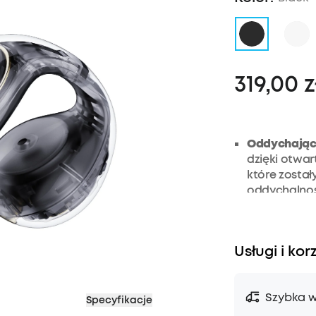
319,00 z
Oddychając
dzięki otwa
które zosta
oddychalnośc
absolutnej 
Wygodne tr
nieodkształc
Usługi i kor
klipsem są 
swój kształ
względu na t
Szybka w
Specyfikacje
Solidna stab