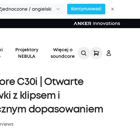
Kontynuować
Zjednoczone / angielski
ki
Projektory
Więcej o
e
NEBULA
soundcore
re C30i | Otwarte
ki z klipsem i
cznym dopasowaniem
Zaloguj
się
eviews
Śledź moje zamówienie