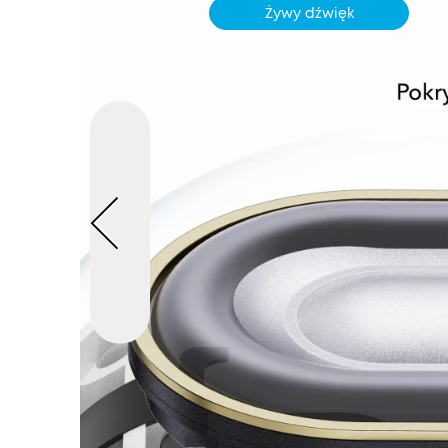
Żywy dźwięk