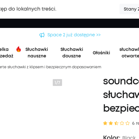
ęp do lokalnych treści.
Stany 
Space 2 już dostępne >>
elka
Słuchawki
Słuchawki
słuchaw
Głośniki
zedaż
nauszne
douszne
otwart
arte słuchawki z klipsem i bezpiecznym dopasowaniem
soundco
1/7
słuchaw
bezpie
6 r
Kolor:
Black