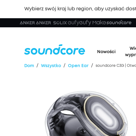
Wybierz swój kraj lub region, aby uzyskać dost
Wi
Nowości
wypr
/
/
/
Dom
Wszystko
Open Ear
soundcore C30i | Otw