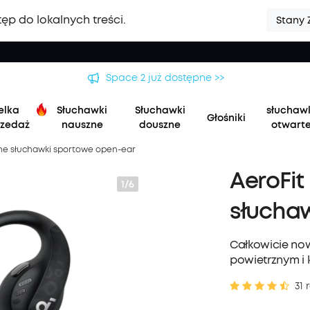
ęp do lokalnych treści.
Stany 
Space 2 już dostępne >>
elka
Słuchawki
Słuchawki
słuchaw
Głośniki
zedaż
nauszne
douszne
otwart
zne słuchawki sportowe open-ear
AeroFit
1/6
słucha
Całkowicie no
powietrznym i 
31 