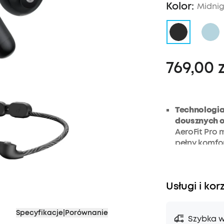
Kolor:
Midnig
769,00 z
Technologia
dousznych o 
AeroFit Pro 
pełny komfo
dźwięku . P
szczegółowo
kostnego.
Usługi i kor
Miękkie, wyg
uszy, wykon
grubości 0,
Specyfikacje
|
Porównanie
Szybka w
ucha. Wykon