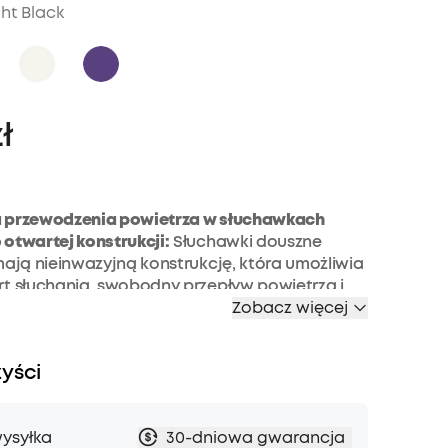
ht Black
ł
 przewodzenia powietrza w słuchawkach
otwartej konstrukcji:
Słuchawki douszne
mają nieinwazyjną konstrukcję, która umożliwia
rt słuchania, swobodny przepływ powietrza i
rzewodnictwo powietrzne zapewnia bogatą
Zobacz więcej
ść, lepszą, niż w przypadku przewodnictwa
zyści
odne i stabilne:
Ergonomiczne zaczepy na
ane z najwyższej jakości tytanowego drutu o
7 mm, dopasowują się do kształtu każdego
ysyłka
30-dniowa gwarancja
ane z bardzo miękkich materiałów, z