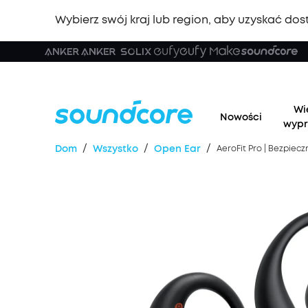
Wybierz swój kraj lub region, aby uzyskać dost
Wi
Nowości
wypr
/
/
/
Dom
Wszystko
Open Ear
AeroFit Pro | Bezpiec