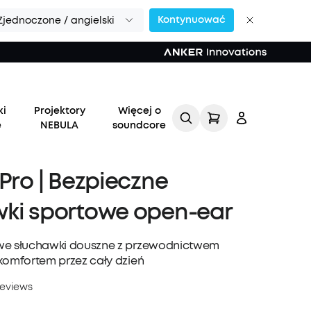
Kontynuować
Zjednoczone / angielski
ki
Projektory
Więcej o
e
NEBULA
soundcore
 Pro | Bezpieczne
wki sportowe open-ear
Zaloguj
we słuchawki douszne z przewodnictwem
się
komfortem przez cały dzień
reviews
Śledź moje zamówienie