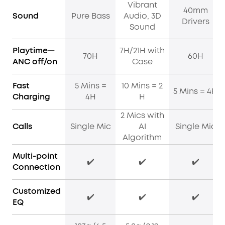
Vibrant
40mm
Sound
Pure Bass
Audio, 3D
Drivers
Sound
Playtime—
7H/21H with
70H
60H
ANC off/on
Case
Fast
5 Mins =
10 Mins = 2
5 Mins = 4H
Charging
4H
H
2 Mics with
Calls
Single Mic
AI
Single Mic
Algorithm
Multi-point
✔️
✔️
✔️
Connection
Customized
✔️
✔️
✔️
EQ