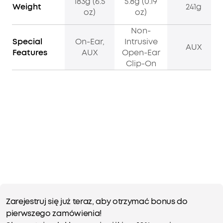
183g (6.5
5.8g (0.19
Weight
241g
oz)
oz)
Non-
Special
On-Ear,
Intrusive
AUX
Features
AUX
Open-Ear
Clip-On
Zarejestruj się już teraz, aby otrzymać bonus do
pierwszego zamówienia!