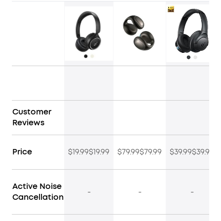
Customer
Reviews
Price
$19.99$19.99
$79.99$79.99
$39.99$39.99
Active Noise
-
-
-
Cancellation