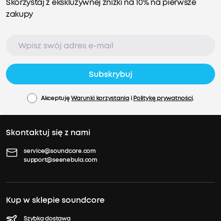
Skorzystaj z ekskluzywnej zniżki na 10% na pierwsze
zakupy
Subskrybuj
Akceptuję
Warunki korzystania
i
Politykę prywatności
.
Skontaktuj się z nami
service@soundcore.com
support@seenebula.com
Kup w sklepie soundcore
Szybka dostawa