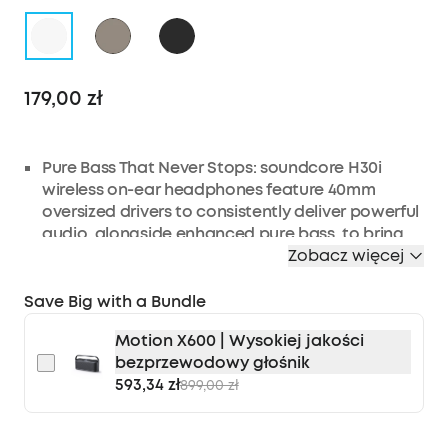
179,00 zł
Pure Bass That Never Stops: soundcore H30i
wireless on-ear headphones feature 40mm
oversized drivers to consistently deliver powerful
audio, alongside enhanced pure bass, to bring
your music to life.
Zobacz więcej
Long-Lasting Playtime: Never stop the music with
Save Big with a Bundle
an impressive 70-hour battery life on a single
charge. Experience lightning-fast charging with
Motion X600 | Wysokiej jakości
soundcore H30i, giving 4 hours of playtime on a
bezprzewodowy głośnik
quick 5-minute charge.
593,34 zł
899,00 zł
Lightweight and Comfortable: soundcore H30i
on-ear wireless headphones are ideal for those
longer listening sessions at only 183g. Crafted