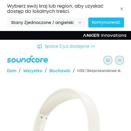
Wybierz swój kraj lub region, aby uzyskać
dostęp do lokalnych treści.
Kontynuować
Stany Zjednoczone / angielski
Space 2 już dostępne >>
/
/
/
Dom
Wszystko
Słuchawki
H30i | Bezprzewodowe słuchawki nauszne