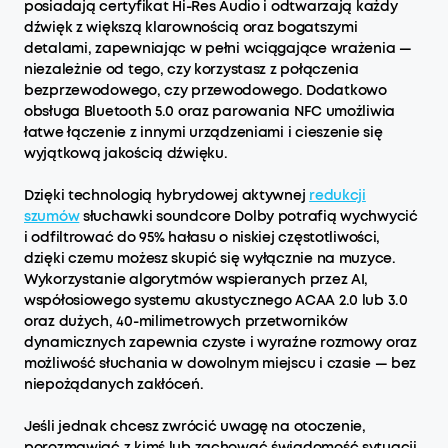
posiadają certyfikat Hi-Res Audio i odtwarzają każdy
dźwięk z większą klarownością oraz bogatszymi
detalami, zapewniając w pełni wciągające wrażenia —
niezależnie od tego, czy korzystasz z połączenia
bezprzewodowego, czy przewodowego. Dodatkowo
obsługa Bluetooth 5.0 oraz parowania NFC umożliwia
łatwe łączenie z innymi urządzeniami i cieszenie się
wyjątkową jakością dźwięku.
Dzięki technologią hybrydowej aktywnej
redukcji
szumów
słuchawki soundcore Dolby potrafią wychwycić
i odfiltrować do 95% hałasu o niskiej częstotliwości,
dzięki czemu możesz skupić się wyłącznie na muzyce.
Wykorzystanie algorytmów wspieranych przez AI,
współosiowego systemu akustycznego ACAA 2.0 lub 3.0
oraz dużych, 40-milimetrowych przetworników
dynamicznych zapewnia czyste i wyraźne rozmowy oraz
możliwość słuchania w dowolnym miejscu i czasie — bez
niepożądanych zakłóceń.
Jeśli jednak chcesz zwrócić uwagę na otoczenie,
porozmawiać z kimś lub zachować świadomość sytuacji