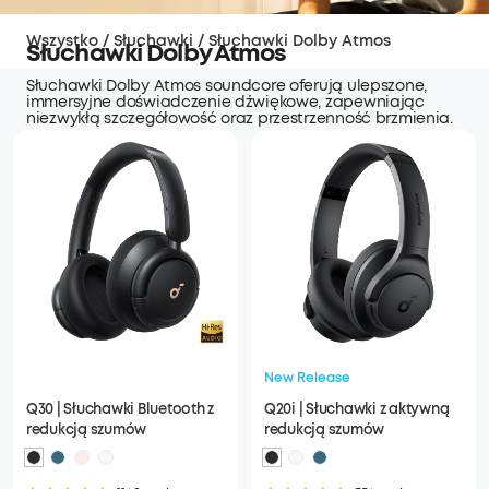
Wszystko
/
Słuchawki
/
Słuchawki Dolby Atmos
Słuchawki Dolby Atmos
Słuchawki Dolby Atmos soundcore oferują ulepszone,
immersyjne doświadczenie dźwiękowe, zapewniając
niezwykłą szczegółowość oraz przestrzenność brzmienia.
New Release
Q30 | Słuchawki Bluetooth z
Q20i | Słuchawki z aktywną
redukcją szumów
redukcją szumów