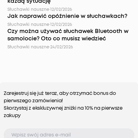
każdą sytuację
Słuchawki nauszne
·
12/02/2026
Jak naprawić opóźnienie w słuchawkach?
Słuchawki nauszne
·
12/02/2026
Czy można używać słuchawek Bluetooth w
samolocie? Oto co musisz wiedzieć
Słuchawki nauszne
·
24/02/2026
Zarejestruj się już teraz, aby otrzymać bonus do
pierwszego zamówienia!
Skorzystaj z ekskluzywnej zniżki na 10% na pierwsze
zakupy