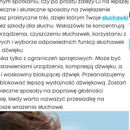
ym spotkaniu, czy po prostu zależy Ci na lepszej
pieczne i skuteczne sposoby na zwiększenie
sz praktyczne triki, dzięki którym Twoje
słuchawki
ez szkody dla słuchu. Wskazówki te koncentrują
rządzenia, czyszczeniu słuchawek, korzystaniu z
wych i wyborze odpowiednich funkcji słuchawek
 dźwięku.
ika tylko z ograniczeń sprzętowych. Może być
tawieniami urządzenia, kompresją dźwięku, a
woskowiny blokującej dźwięk. Przeanalizujemy
dblokować lepszą wydajność dźwiękową. Zostań
zpieczne sposoby na poprawę głośności
się, kiedy warto rozważyć przesiadkę na
psze wrażenia słuchowe.