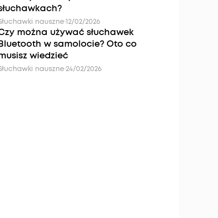
słuchawkach?
Słuchawki nauszne
·
12/02/2026
Czy można używać słuchawek
Bluetooth w samolocie? Oto co
musisz wiedzieć
Słuchawki nauszne
·
24/02/2026