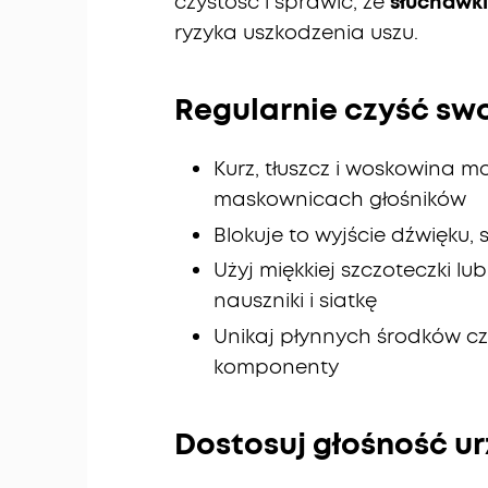
czystość i sprawić, że
słuchawki
ryzyka uszkodzenia uszu.
Regularnie czyść sw
Kurz, tłuszcz i woskowina 
maskownicach głośników
Blokuje to wyjście dźwięku,
Użyj miękkiej szczoteczki lu
nauszniki i siatkę
Unikaj płynnych środków c
komponenty
Dostosuj głośność ur