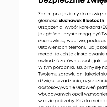
bezpiecznie zwię
Zanim przejdziemy do rozwiąza
głośność
słuchawek Bluetooth
.
urządzenia, wybór korektora (EQ)
jak głośne i czyste mogą być Tw
słuchawki są wadliwe, podczas 
ustawieniach telefonu lub jako
metod, takich jak instalowani
uszkodzić zarówno słuch, jak i 
W tym poradniku skupimy się n
Twojemu zdrowiu ani jakości sł
dźwięku urządzenia, czyszczeni
dostosowywanie ustawień platf
wbudowanych opcji wzmocnieni
w razie potrzeby. Każda meto