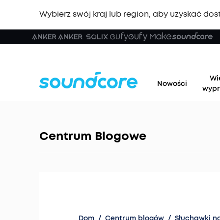
Wybierz swój kraj lub region, aby uzyskać dost
Wi
Nowości
wypr
Centrum Blogowe
Dom
/
Centrum blogów
/
Słuchawki n