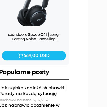
soundcore Space Q45 | Long-
Lasting Noise Cancelling
Headphones
669,00 USD
669,00 USD
Popularne posty
Jak szybko znaleźć słuchawki |
Porady na każdą sytuację
Słuchawki nauszne
·
12/02/2026
Jak naprawić opóźnienie w