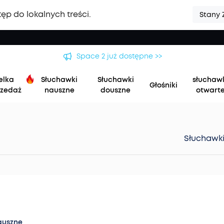
ęp do lokalnych treści.
Stany 
Space 2 już dostępne >>
elka
Słuchawki
Słuchawki
słuchaw
Głośniki
zedaż
nauszne
douszne
otwart
Słuchawk
auszne