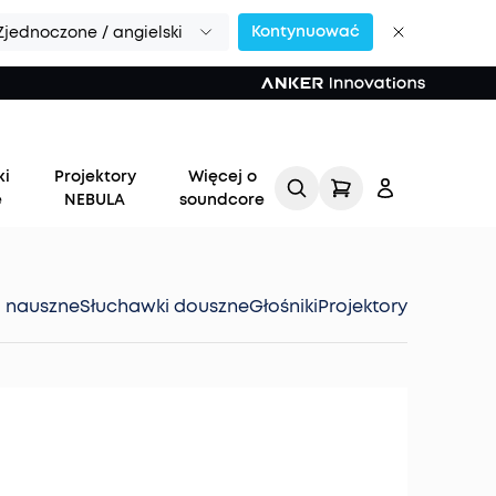
Kontynuować
Zjednoczone / angielski
ki
Projektory
Więcej o
e
NEBULA
soundcore
i nauszne
Słuchawki douszne
Głośniki
Projektory
Zaloguj
się
Śledź moje zamówienie