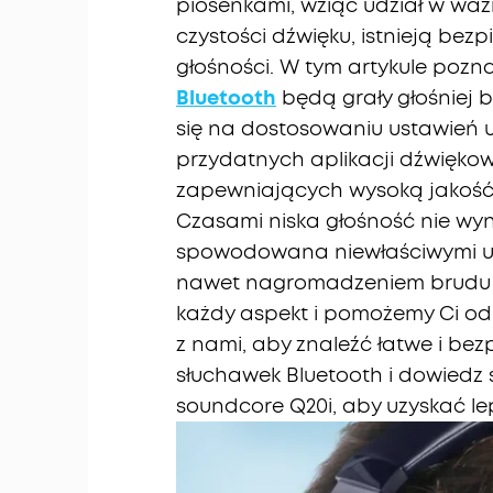
piosenkami, wziąć udział w ważn
czystości dźwięku, istnieją bez
głośności. W tym artykule pozna
Bluetooth
będą grały głośniej b
się na dostosowaniu ustawień u
przydatnych aplikacji dźwięko
zapewniających wysoką jakość
Czasami niska głośność nie wyn
spowodowana niewłaściwymi us
nawet nagromadzeniem brudu i 
każdy aspekt i pomożemy Ci o
z nami, aby znaleźć łatwe i be
słuchawek Bluetooth i dowiedz 
soundcore Q20i, aby uzyskać le