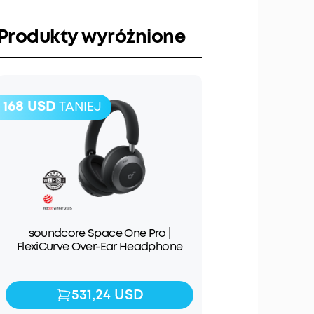
Produkty wyróżnione
168 USD
TANIEJ
soundcore Space One Pro |
FlexiCurve Over-Ear Headphone
531,24 USD
531,24 USD