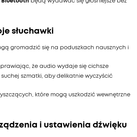
 Bluetooth
będą wydawać się głośniejsze bez
oje słuchawki
mogą gromadzić się na poduszkach nausznych i
 sprawiając, że audio wydaje się cichsze
b suchej szmatki, aby delikatnie wyczyścić
zyszczących, które mogą uszkodzić wewnętrzne
ządzenia i ustawienia dźwięku