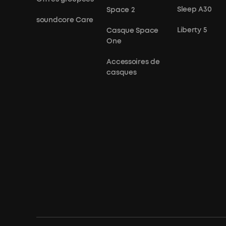
Sleep A30
Space 2
soundcore Care
Liberty 5
Casque Space
One
Accessoires de
casques