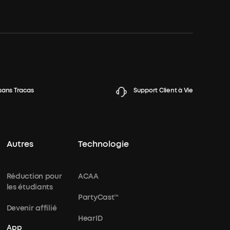
sans Tracas
Support Client à Vie
Autres
Technologie
Réduction pour
ACAA
les étudiants
PartyCast™
Devenir affilié
HearID
App