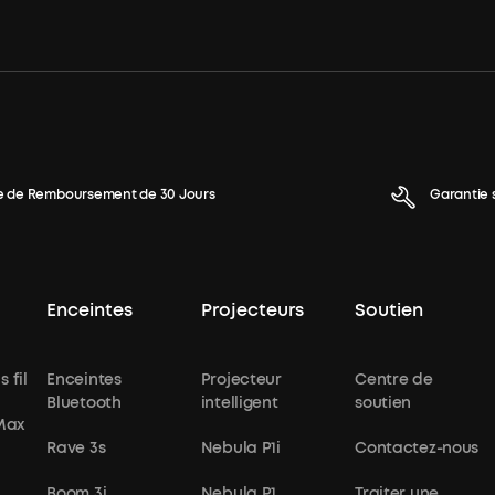
e de Remboursement de 30 Jours
Garantie 
Enceintes
Projecteurs
Soutien
 fil
Enceintes
Projecteur
Centre de
Bluetooth
intelligent
soutien
 Max
Rave 3s
Nebula P1i
Contactez-nous
Boom 3i
Nebula P1
Traiter une