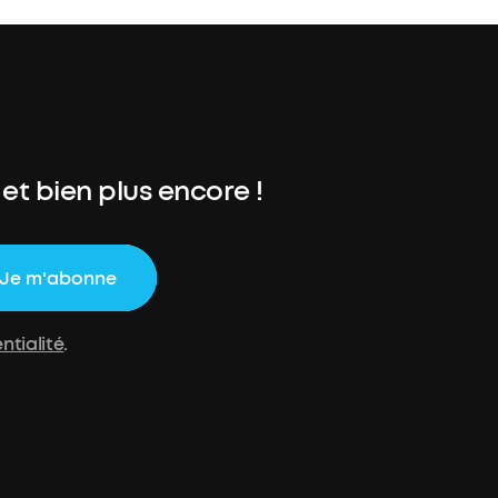
 et bien plus encore !
Je m'abonne
ntialité
.