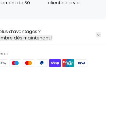
hant sous la pluie !
sement de 30
clientèle à vie
À VOTRE FAÇON：Personnalisez votre
âce à l'égaliseur pro intégré à l'application et
mbiance de vos soirées en connectant plus de
s grâce à la technologie PartyCast 2.0.
plus d'avantages ?
mbre dès maintenant !
ioritaire
es membres sur certains produits
thod
nniversaire
des avantages avec soundcoreCredits
En savoir