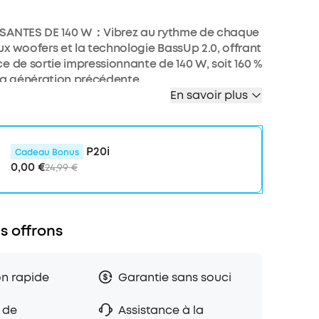
SANTES DE 140 W：Vibrez au rythme de chaque
x woofers et la technologie BassUp 2.0, offrant
e de sortie impressionnante de 140 W, soit 160 %
la génération précédente.
En savoir plus
ÉO 2+2：Les deux woofers de 50 W et les deux
20 W vous offrent des aigus cristallins et des
ences profondes, le tout optimisé par une
de crossover intelligente pour une expérience
P20i
Cadeau Bonus
sive.
0,00 €
24,99 €
PIDE DE 30 W ET BATTERIE EXTERNE INTÉGRÉE：
rapide de 30 W vous offre 20 heures
en seulement 3 heures. De plus, la batterie
grée de 10 W vous permet de recharger vos
s offrons
sentiels où que vous soyez.
8, RÉSISTANTE À LA POUSSIÈRE ET À L'HUILE：
ésister à l'eau, à la poussière et à l'huile, la
on rapide
Garantie sans souci
eut même flotter. C'est l'idéal pour les
nts extrêmes, une journée à la plage ou même
 de
Assistance à la