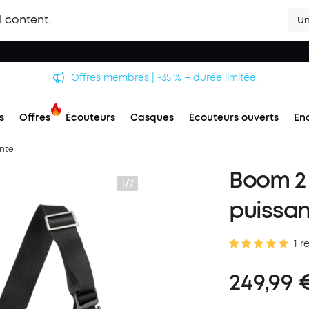
l content.
Un
Offres membres | -35 % – durée limitée.
s
Offres
Écouteurs
Casques
Écouteurs ouverts
En
ante
Boom 2 
1/7
puissa
1 r
249,99 