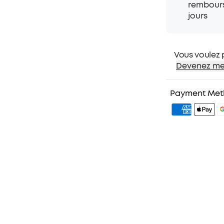
une session c
rembour
VOTRE SON, 
jours
expérience gr
décuplez l'a
100 enceinte
Vous voulez 
Devenez me
1. Expédition pr
2. Prix pour l
Payment Me
3. Cadeau d'a
4. Débloquer 
plus