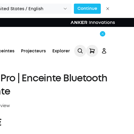
Continue
ited States / English
ceintes
Projecteurs
Explorer
Pro | Enceinte Bluetooth
nte
eview
Se connecter
€
Suivi de commande