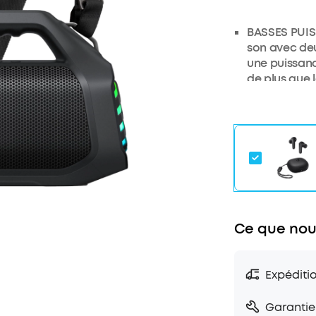
BASSES PUIS
son avec deu
une puissanc
de plus que 
CLARTÉ STÉR
tweeters de 
basses fréqu
technologie 
audio immer
RECHARGE RA
La recharge 
d'autonomie 
externe inté
Ce que nou
appareils es
ÉTANCHE IP6
Conçue pour r
Expéditi
Boom 2 Pro p
environneme
Garantie