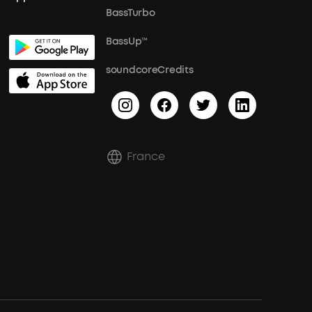
BassTurbo
BassUp™
soundcoreCredits
France