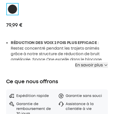
79,99 €
RÉDUCTION DES VOIX 2 FOIS PLUS EFFICACE
:
Restez concentré pendant les trajets animés
grâce à notre structure de réduction de bruit
améliorée. Space One excelle dans le blocage
des sons de moyenne à haute fréquence avec
En savoir plus
une réduction des voix 2 fois plus efficace*. *Par
rapport au casque soundcore Life Q30.
Ce que nous offrons
RÉDUCTION DU BRUIT JUSQU'À 98 %*
: la
réduction adaptative du bruit détecte les sons
externes et les fuites sonores, avec un
Expédition rapide
Garantie sans souci
étalonnage automatique pour une réduction
Garantie de
Assistance à la
optimale du bruit. Échappez aux distractions
remboursement de
clientèle à vie
indésirables dans un train bruyant, dans un café
30 jours