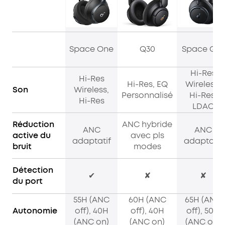
Space One
Q30
Space Q45
Hi-Res
Hi-Res
Hi-Res, EQ
Wireless,
Son
Wireless,
Personnalisé
Hi-Res,
Hi-Res
LDAC
Réduction
ANC hybride
ANC
ANC
active du
avec pls
adaptatif
adaptatif
bruit
modes
Détection
✔
✘
✘
du port
55H (ANC
60H (ANC
65H (ANC
Autonomie
off), 40H
off), 40H
off), 50H
(ANC on)
(ANC on)
(ANC on)