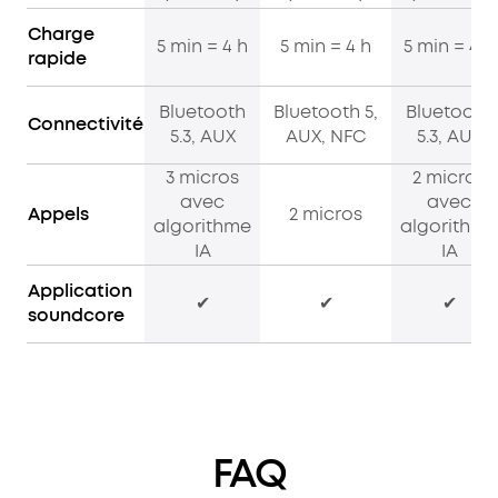
Charge
5 min = 4 h
5 min = 4 h
5 min = 4 h
rapide
Bluetooth
Bluetooth 5,
Bluetooth
Connectivité
5.3, AUX
AUX, NFC
5.3, AUX
3 micros
2 micros
avec
avec
Appels
2 micros
algorithme
algorithme
IA
IA
Application
✔
✔
✔
soundcore
FAQ