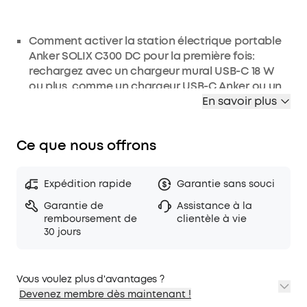
Comment activer la station électrique portable
Anker SOLIX C300 DC pour la première fois:
rechargez avec un chargeur mural USB-C 18 W
ou plus, comme un chargeur USB-C Anker ou un
chargeur d'ordinateur portable. Seuls les ports
En savoir plus
USB-C2 et USB-C3 peuvent être utilisés.
Puissance à transporter : cette station alimente
Ce que nous offrons
vos appareils où que vous soyez avec sa
puissance de 300 W et 288Wh. Recharge rapide
avec deux ports USB-C bilatéraux 140 W.
Expédition rapide
Garantie sans souci
7 ports et prises : alimentez tous vos appareils
Garantie de
Assistance à la
avec 1 prise allume-cigare (120 W), 2 ports USB-C
remboursement de
clientèle à vie
(140 W), 1 port USB-C (100 W), 1 port USB-C (15 W)
30 jours
et 2 ports USB-A (12 W).
Toujours avec vous : profitez d'une portabilité
totale avec une station 30 % plus petite que les
Vous voulez plus d'avantages ?
stations similaires. Attachez la lanière (vendue
Devenez membre dès maintenant !
séparément) pour un transport plus pratique.