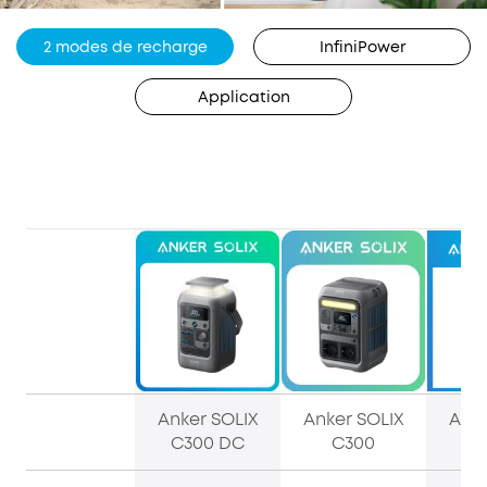
2 modes de recharge
InfiniPower
Application
Anker SOLIX
Anker SOLIX
Anke
C300 DC
C300