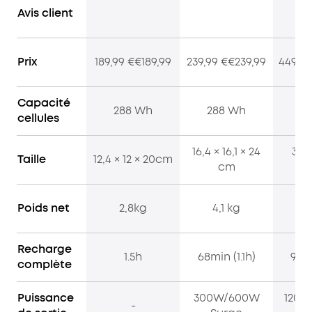
Avis client
Prix
189,99 €€189,99
239,99 €€239,99
449,99
Capacité
288 Wh
288 Wh
7
cellules
16,4 × 16,1 × 24
37,1
Taille
12,4 × 12 × 20cm
cm
2
Poids net
2,8kg
4,1 kg
1
Recharge
1.5h
68min (1.1h)
90mi
complète
Puissance
300W/600W
1200
-