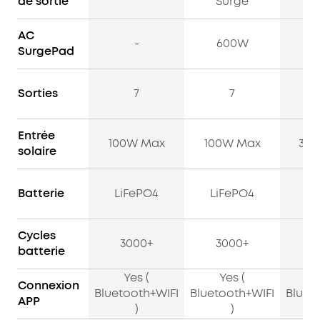
de sortie
Surge
S
AC
-
600W
1
SurgePad
Sorties
7
7
Entrée
100W Max
100W Max
30
solaire
Batterie
LiFePO4
LiFePO4
Li
Cycles
3000+
3000+
3
batterie
Yes (
Yes (
Connexion
Bluetooth+WIFI
Bluetooth+WIFI
Bluet
APP
)
)