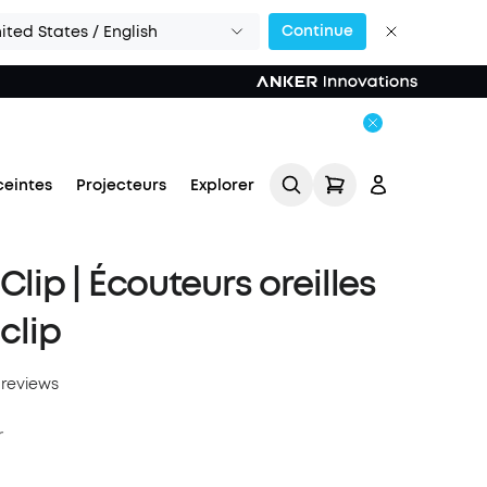
Continue
ited States / English
ceintes
Projecteurs
Explorer
Clip | Écouteurs oreilles
 clip
 reviews
Se connecter
r
Suivi de commande