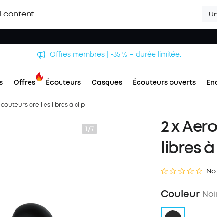
l content.
Un
Offres membres | -35 % – durée limitée.
s
Offres
Écouteurs
Casques
Écouteurs ouverts
En
Écouteurs oreilles libres à clip
2 x Aero
1/7
libres à
No
Couleur
Noi