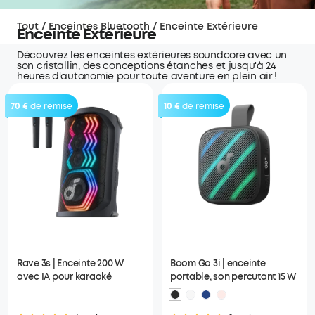
Tout
/
Enceintes Bluetooth
/
Enceinte Extérieure
Enceinte Extérieure
Découvrez les enceintes extérieures soundcore avec un
son cristallin, des conceptions étanches et jusqu'à 24
heures d'autonomie pour toute aventure en plein air !
70 €
de remise
10 €
de remise
Rave 3s | Enceinte 200 W
Boom Go 3i | enceinte
avec IA pour karaoké
portable, son percutant 15 W