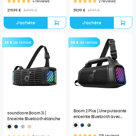
4 reviews
2 reviews
279,99 €
349,99 €
59,99 €
69,99 €
J'achète
J'achète
45 €
de remise
50 €
de remise
Boom 2 Plus | Une puissante
soundcore Boom 3i |
enceinte Bluetooth avec
Enceinte Bluetooth étanche
basses pour l'extérieur
109 reviews