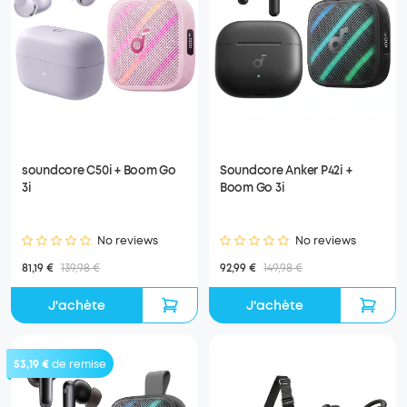
soundcore C50i + Boom Go
Soundcore Anker P42i +
3i
Boom Go 3i
No reviews
No reviews
81,19 €
139,98 €
92,99 €
149,98 €
J'achète
J'achète
53,19 €
de remise