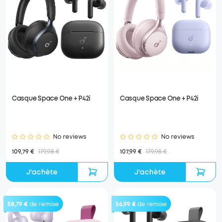
Casque Space One + P42i
Casque Space One + P42i
No reviews
No reviews
109,79 €
179,98 €
107,99 €
179,98 €
J'achète
J'achète
58,79 €
de remise
56,99 €
de remise