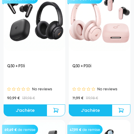
Q30 + P31i
Q30 + P30i
No reviews
No reviews
90,99 €
139,98 €
71,99 €
119,98 €
J'achète
J'achète
69,69 €
de remise
47,99 €
de remise