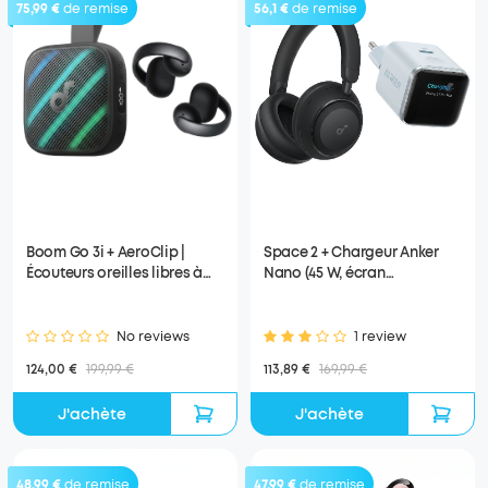
75,99 €
de remise
56,1 €
de remise
Boom Go 3i + AeroClip |
Space 2 + Chargeur Anker
Écouteurs oreilles libres à
Nano (45 W, écran
clip
intelligent)
No reviews
1 review
124,00 €
199,99 €
113,89 €
169,99 €
J'achète
J'achète
48,99 €
de remise
47,99 €
de remise