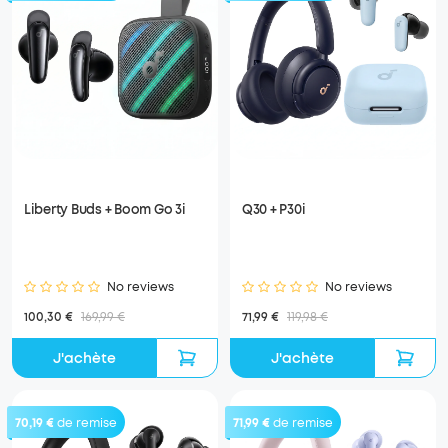
Liberty Buds + Boom Go 3i
Q30 + P30i
No reviews
No reviews
100,30 €
169,99 €
71,99 €
119,98 €
J'achète
J'achète
70,19 €
de remise
71,99 €
de remise