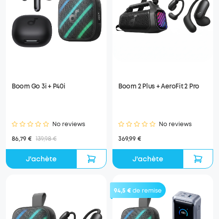
Boom Go 3i + P40i
Boom 2 Plus + AeroFit 2 Pro
No reviews
No reviews
86,79 €
139,98 €
369,99 €
J'achète
J'achète
94,5 €
de remise