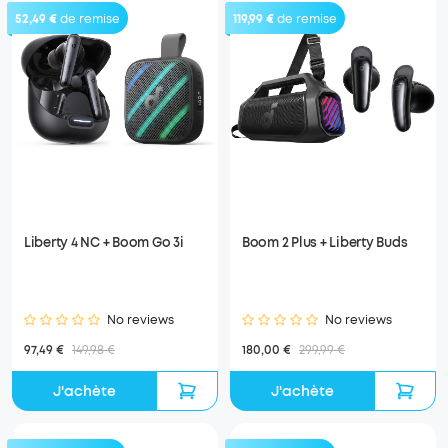
52,49 €
de remise
119,99 €
de remise
Liberty 4 NC + Boom Go 3i
Boom 2 Plus + Liberty Buds
No reviews
No reviews
97,49 €
149,98 €
180,00 €
299,99 €
J'achète
J'achète