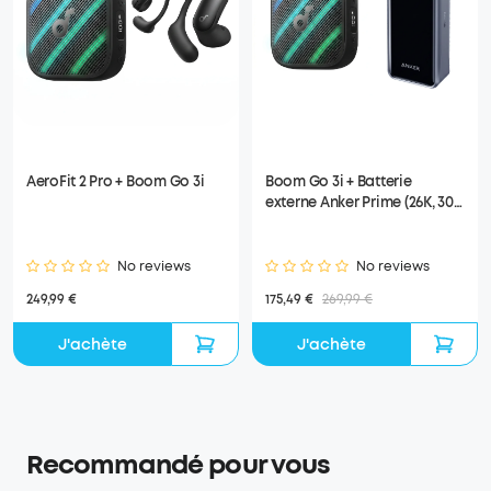
AeroFit 2 Pro + Boom Go 3i
Boom Go 3i + Batterie
externe Anker Prime (26K, 300
W)
No reviews
No reviews
249,99 €
175,49 €
269,99 €
J'achète
J'achète
Recommandé pour vous