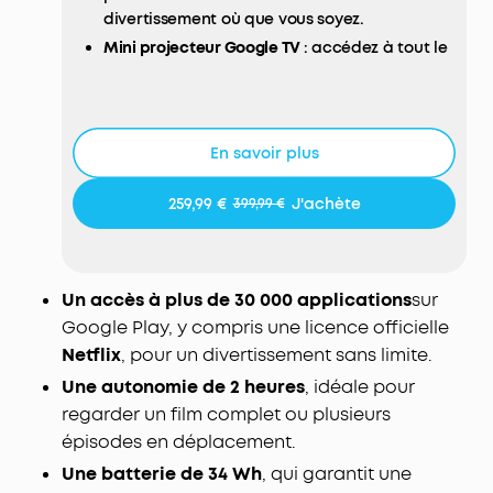
divertissement où que vous soyez.
Mini projecteur Google TV
: accédez à tout le
contenu dont vous avez besoin grâce à plus
de 30 000 applications sur Google Play, y
compris une licence officielle Netflix.
2 heures d'autonomie
: regardez un film
En savoir plus
complet ou plusieurs épisodes de votre série
préférée, où que vous soyez, grâce à la
259,99 €
J'achète
399,99 €
batterie intégrée de 34 Wh.
Plus d'accessoires, plus de possibilités
: notre
base vous permet d'ajuster l'angle du
projecteur ou de le fixer au mur, vous
Un accès à plus de 30 000 applications
sur
permettant de visionner votre contenu dans
Google Play, y compris une licence officielle
la situation la plus confortable.
Netflix
, pour un divertissement sans limite.
Images de qualité supérieure
: l'écran 720p
Une autonomie de 2 heures
, idéale pour
avec une luminosité de 150 lumens ANSI rend
regarder un film complet ou plusieurs
les couleurs de vos films éclatantes, pour une
épisodes en déplacement.
véritable expérience immersive
Une batterie de 34 Wh
, qui garantit une