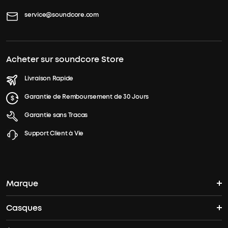
service@soundcore.com
Acheter sur soundcore Store
Livraison Rapide
Garantie de Remboursement de 30 Jours
Garantie sans Tracas
Support Client à Vie
Marque
Casques
L'histoire de soundcore