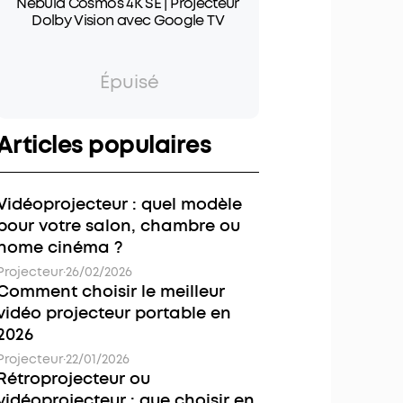
Nebula Cosmos 4K SE | Projecteur
Dolby Vision avec Google TV
Épuisé
Articles populaires
Vidéoprojecteur : quel modèle
pour votre salon, chambre ou
home cinéma ?
Projecteur
·
26/02/2026
Comment choisir le meilleur
vidéo projecteur portable en
2026
Projecteur
·
22/01/2026
Rétroprojecteur ou
vidéoprojecteur : que choisir en