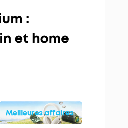
ium :
din et home
Meilleures affaires