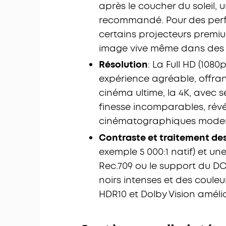
après le coucher du soleil,
recommandé. Pour des perfo
certains projecteurs premi
image vive même dans des 
Résolution
: La Full HD (108
expérience agréable, offran
cinéma ultime, la 4K, avec s
finesse incomparables, rév
cinématographiques moder
Contraste et traitement des
exemple 5 000:1 natif) et u
Rec.709 ou le support du D
noirs intenses et des couleu
HDR10 et Dolby Vision améli