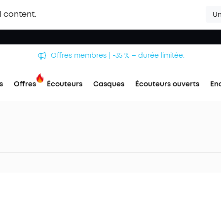
l content.
Un
Offres membres | -35 % – durée limitée.
s
Offres
Écouteurs
Casques
Écouteurs ouverts
En