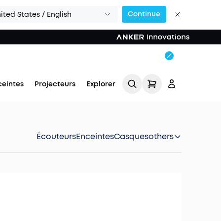
Continue
ited States / English
ceintes
Projecteurs
Explorer
Écouteurs
Enceintes
Casques
others
Se connecter
Suivi de commande