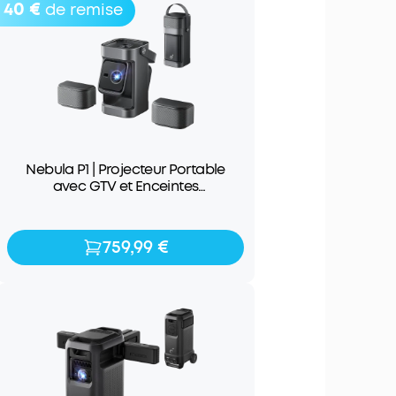
40 €
de remise
Nebula P1 | Projecteur Portable
avec GTV et Enceintes
détachables
759,99 €
759,99 €
799,99 €