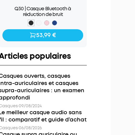
Q30 | Casque Bluetooth à
réduction de bruit
53,99 €
53,99 €
69,99 €
Articles populaires
Casques ouverts, casques
intra-auriculaires et casques
supra-auriculaires : un examen
approfondi
Casques
·
09/08/2024
Le meilleur casque audio sans
fil : comparatif et guide d’achat
Casques
·
06/08/2026
Casque supra auriculaire ou