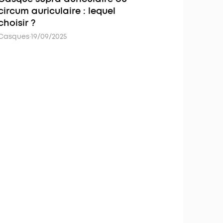
circum auriculaire : lequel
choisir ?
Casques
·
19/09/2025