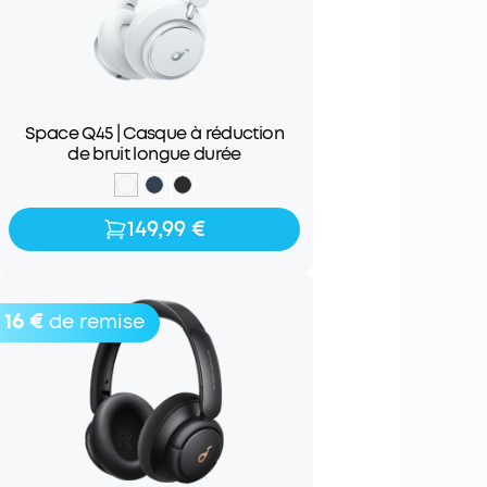
Space Q45 | Casque à réduction
de bruit longue durée
149,99 €
149,99 €
16 €
de remise