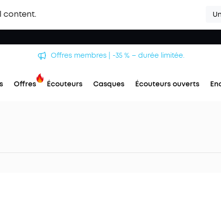
l content.
Un
Offres membres | -35 % – durée limitée.
s
Offres
Écouteurs
Casques
Écouteurs ouverts
En