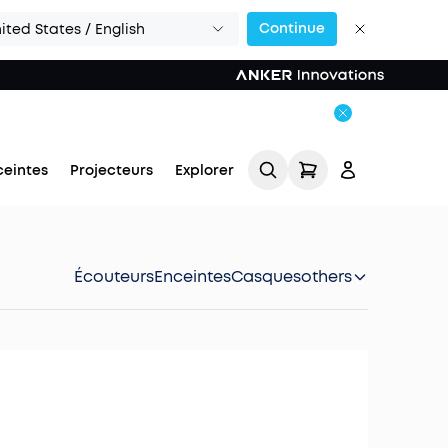
Continue
ited States / English
ceintes
Projecteurs
Explorer
Écouteurs
Enceintes
Casques
others
Se connecter
Suivi de commande