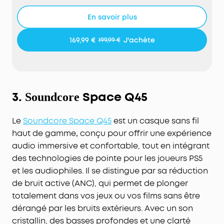
Système exclusif d'annulation du bruit à 4 niveaux
:
Amélioré, le casque Space One Pro à
En savoir plus
suppression de bruit de soundcore cible et
annule en temps réel une plus large gamme de
169,99 €
J'achète
199,99 €
bruits en déplacement, en s'adaptant à vos
mouvements dynamiques.
Expérience d'écoute riche et sans perte :
Les haut-
parleurs avancés du Space One Pro sont dotés de
trois diaphragmes composites pour un équilibre
3.
Space Q45
Soundcore
audio parfait et d'un mode LDAC pour l'audio
haute résolution. Profitez d'un son haute fidélité,
Le
Soundcore Space Q45
est un casque sans fil
sans distorsion, avec moins de 3% de distorsion
haut de gamme
conçu pour offrir une expérience
,
harmonique totale.
audio immersive et confortable, tout en intégrant
60 heures de lecture non-stop avec une charge
des technologies de pointe pour les joueurs PS5
ultra-rapide :
Profitez d'un son qui dure des jours,
et les audiophiles. Il se distingue par sa réduction
avec une charge ultra-rapide pour 8 heures de
lecture en seulement 5 minutes. Le Space One Pro
de bruit active (ANC), qui permet de plonger
bénéficie d'une impressionnante autonomie de 40
totalement dans vos jeux ou vos films sans être
heures sur avec ANC activé, et de 60 heures avec
dérangé par les bruits extérieurs. Avec un son
ANC désactivé.
cristallin, des basses profondes et une clarté