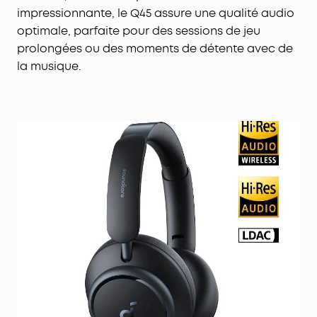
Conçu pour un confort tout au long de la journée :
impressionnante, le Q45 assure une qualité audio
Idéal pour les vols long-courriers, le bandeau de
optimale, parfaite pour des sessions de jeu
soulagement de la pression du Space One Pro et
prolongées ou des moments de détente avec de
ses oreillettes en mousse à relaxation font du
la musique.
confort une priorité, même pendant les longues
sessions d'écoute.