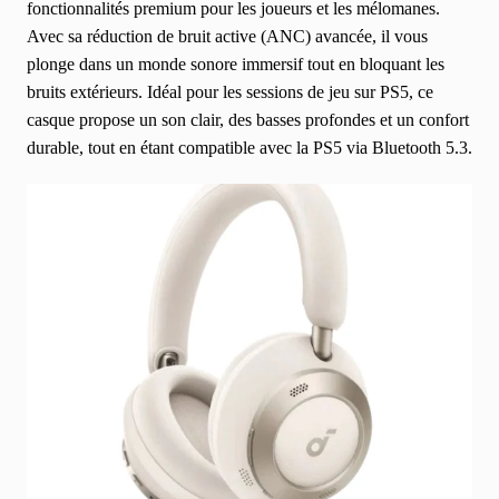
fonctionnalités premium pour les joueurs et les mélomanes.
supplémentaires.
Avec sa réduction de bruit active (ANC) avancée, il vous
DOUBLE CONNEXION
: connectez-vous
plonge dans un monde sonore immersif tout en bloquant les
simultanément à deux appareils en Bluetooth 5.0
et basculez instantanément de l'un à l'autre. Que
bruits extérieurs. Idéal pour les sessions de jeu sur PS5, ce
vous travailliez sur votre ordinateur portable ou
casque propose un son clair, des basses profondes et un confort
que vous ayez besoin de prendre un appel
durable, tout en étant compatible avec la PS5 via Bluetooth 5.3.
téléphonique, le son sera automatiquement lu
depuis l'appareil dont vous avez besoin.
APPLICATION POUR PERSONNALISER L'ÉGALISEUR
:
téléchargez l'application soundcore pour
personnaliser votre son à l'aide de l'égaliseur,
proposant 22 préréglages ou de tout peaufiner
vous-même. Vous pouvez également basculer
entre 3 modes : ANC, Normal et Transparence, et
vous détendre avec du bruit blanc.
ENTENDEZ VOTRE ENVIRONNEMENT
: passez en
mode Transparence sur votre casque antibruit
lorsque vous devez être conscient des sons
environnants : entendre les annonces des
transports, traverser la route ou simplement