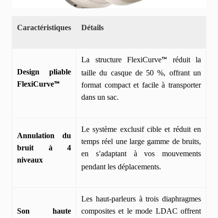
rester connecté au monde qui vous entoure.
Certifié TCO
: pour une meilleure durabilité.
Caractéristiques
Détails
La structure FlexiCurve
réduit la
™
Design pliable
taille du casque de 50 %, offrant un
FlexiCurve
™
format compact et facile à transporter
dans un sac.
Le système exclusif cible et réduit en
Annulation du
temps réel une large gamme de bruits,
bruit à 4
en s
adaptant à vos mouvements
’
niveaux
pendant les déplacements.
Les haut-parleurs à trois diaphragmes
Son haute
composites et le mode LDAC offrent