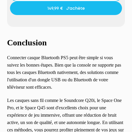
Confort de port longue durée
149,99 €
J'achète
Les coussinets doux et l'arceau ajustable garantissent
un confort optimal, même pendant les vols longue
distance.
Qualité audio Hi-Res avec codec LDAC
Profitez d'un son riche et détaillé grâce à la
Conclusion
compatibilité Hi-Res et LDAC.
Double connexion Bluetooth 5.3
Passez facilement d'un appareil à l'autre pour
Connecter casque Bluetooth PS5
peut être simple si vous
écouter de la musique ou répondre à vos appels.
suivez les bonnes étapes. Bien que la console ne supporte pas
tous les casques Bluetooth nativement, des solutions comme
l'utilisation d'un dongle USB ou du Bluetooth de votre
téléviseur sont efficaces.
Les casques sans fil comme le Soundcore Q20i, le Space One
Pro, et le Space Q45 sont d'excellents choix pour une
expérience de jeu immersive, offrant une réduction de bruit
active, un son de qualité, et une autonomie longue. En utilisant
ces méthodes, vous pourrez profiter pleinement de vos jeux sur