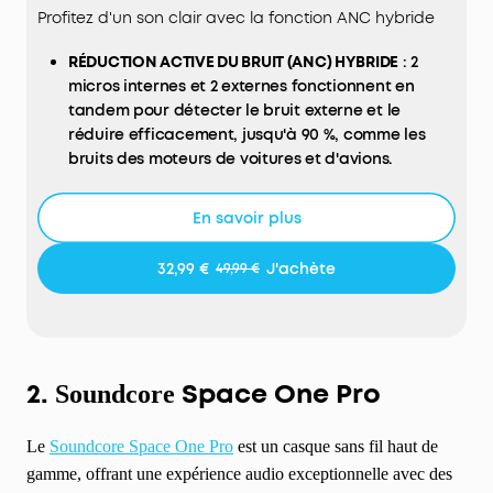
Profitez d'un son clair avec la fonction ANC hybride
RÉDUCTION ACTIVE DU BRUIT (ANC) HYBRIDE
: 2
micros internes et 2 externes fonctionnent en
tandem pour détecter le bruit externe et le
réduire efficacement, jusqu'à 90 %, comme les
bruits des moteurs de voitures et d'avions.
PLONGEZ AU CŒUR D'UN SON PRÉCIS
: le casque
antibruit est doté de grands transducteurs
En savoir plus
dynamiques de 40 mm qui produisent un son
détaillé et des rythmes puissants grâce à la
32,99 €
J'achète
49,99 €
technologie BassUp. Compatible avec la norme
Hi-Res Audio via le câble auxiliaire pour un son
plus précis.
AUTONOMIE DE 40 HEURES ET CHARGE RAPIDE
:
grâce à 40 heures d'autonomie avec ANC activé
2.
Space One Pro
Soundcore
et 60 heures sans, vous pouvez vous déplacer en
toute tranquillité, sans penser à recharger.
Le
Soundcore Space One Pro
est un casque sans fil haut de
Effectuez une charge rapide pendant 5 minutes
gamme, offrant une expérience audio exceptionnelle avec des
pour profiter de 4 heures de lecture