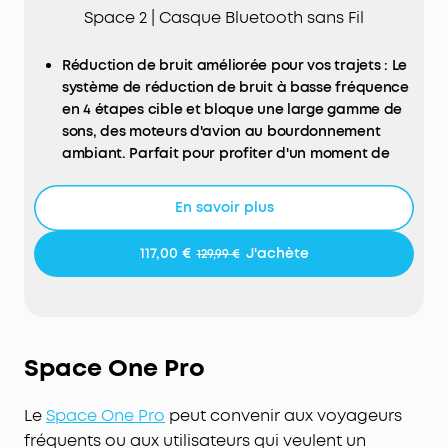
Space 2 | Casque Bluetooth sans Fil
Réduction de bruit améliorée pour vos trajets : Le
système de réduction de bruit à basse fréquence
en 4 étapes cible et bloque une large gamme de
sons, des moteurs d'avion au bourdonnement
ambiant. Parfait pour profiter d'un moment de
calme.
Confort toute la journée : Un maintien sans
En savoir plus
pression avec un bandeau ergonomique et des
coussinets d’oreille en cuir protéiné amélioré,
117,00 €
J'achète
129,99 €
équipés de mousse à mémoire de forme à rebond
lent, pour une écoute sans fatigue lors de longs
vols.
Tous les détails : Les haut-parleurs à diaphragme
double couche de 40 mm produisent des aigus
Space One Pro
précis et des basses puissantes, pour un audio
haute fidélité exceptionnel. Compatible avec
Le
Space One Pro
peut convenir aux voyageurs
l’audio Hi-Res en mode filaire et le LDAC en mode
fréquents ou aux utilisateurs qui veulent un
sans fil.