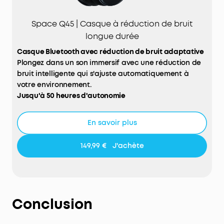
Space Q45 | Casque à réduction de bruit
longue durée
Casque Bluetooth avec réduction de bruit adaptative
Plongez dans un son immersif avec une réduction de
bruit intelligente qui s'ajuste automatiquement à
votre environnement.
Jusqu'à 50 heures d'autonomie
Profitez de longues sessions d'écoute sans
interruption, même avec la réduction de bruit
En savoir plus
activée.
Confort de port longue durée
149,99 €
J'achète
Les coussinets doux et l'arceau ajustable garantissent
un confort optimal, même pendant les vols longue
distance.
Qualité audio Hi-Res avec codec LDAC
Profitez d'un son riche et détaillé grâce à la
Conclusion
compatibilité Hi-Res et LDAC.
Double connexion Bluetooth 5.3