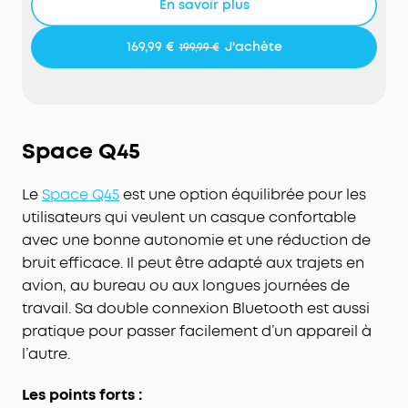
En savoir plus
suppression de bruit de soundcore cible et
annule en temps réel une plus large gamme de
169,99 €
J'achète
199,99 €
bruits en déplacement, en s'adaptant à vos
mouvements dynamiques.
Expérience d'écoute riche et sans perte :
Les haut-
parleurs avancés du Space One Pro sont dotés de
trois diaphragmes composites pour un équilibre
Space Q45
audio parfait et d'un mode LDAC pour l'audio
haute résolution. Profitez d'un son haute fidélité,
Le
Space Q45
est une option équilibrée pour les
sans distorsion, avec moins de 3% de distorsion
utilisateurs qui veulent un casque confortable
harmonique totale.
avec une bonne autonomie et une réduction de
60 heures de lecture non-stop avec une charge
bruit efficace. Il peut être adapté aux trajets en
ultra-rapide :
Profitez d'un son qui dure des jours,
avion, au bureau ou aux longues journées de
avec une charge ultra-rapide pour 8 heures de
lecture en seulement 5 minutes. Le Space One Pro
travail. Sa double connexion Bluetooth est aussi
bénéficie d'une impressionnante autonomie de 40
pratique pour passer facilement d’un appareil à
heures sur avec ANC activé, et de 60 heures avec
l’autre.
ANC désactivé.
Conçu pour un confort tout au long de la journée :
Les points forts :