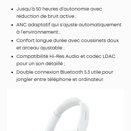
Idéal pour les vols long-courriers, le bandeau de
soulagement de la pression du Space One Pro et
Jusqu’à 50 heures d’autonomie avec
ses oreillettes en mousse à relaxation font du
réduction de bruit active ;
confort une priorité, même pendant les longues
ANC adaptatif qui s’ajuste automatiquement
sessions d'écoute.
à l’environnement ;
Confort longue durée avec coussinets doux
et arceau ajustable ;
Compatibilité Hi-Res Audio et codec LDAC
pour un son détaillé ;
Double connexion Bluetooth 5.3 utile pour
jongler entre téléphone et ordinateur.