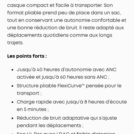
casque compact et facile à transporter. Son
Autonomie idéale pour voyager : Jusqu'à 50
format pliable prend peu de place dans un sac,
heures d'autonomie avec l'ANC, et 70 heures sans
tout en conservant une autonomie confortable et
l'ANC. La charge ultra-rapide permet de profiter
de 4 heures d'écoute avec seulement 5 minutes
une bonne réduction de bruit. Il reste adapté aux
de charge. N'ayez plus jamais peur de manquer
déplacements quotidiens comme aux longs
de batterie !
trajets.
Bruit blanc intégré, déclenchement en un clic :
Activez le mode Sieste dans l'application
Les points forts :
soundcore pour accéder instantanément aux
paysages sonores intégrés. Bloquez les
Jusqu’à 40 heures d’autonomie avec ANC
distractions et relaxez-vous pour être toujours au
activée et jusqu’à 60 heures sans ANC ;
maximum.
Structure pliable FlexiCurve™ pensée pour le
transport ;
Charge rapide avec jusqu’à 8 heures d’écoute
en 5 minutes ;
Réduction de bruit adaptative qui s’ajuste
pendant les déplacements ;