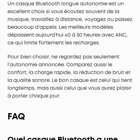
Passez facilement d'un appareil à l'autre pour
Un casque Bluetooth longue autonomie est un
écouter de la musique ou répondre à vos appels.
excellent choix si vous écoutez souvent de la
musique, travaillez à distance, voyagez ou passez
beaucoup d’appels. Les meilleurs modèles
dépassent aujourd’hui 40 à 50 heures avec ANC,
ce qui limite fortement les recharges.
Pour bien choisir, ne regardez pas seulement
l’autonomie annoncée. Comparez aussi le
confort, la charge rapide, la réduction de bruit et
la qualité sonore. Le bon casque est celui qui tient
longtemps, mais aussi celui que vous aurez plaisir
à porter chaque jour.
FAQ
Quel casque Bluetooth a une