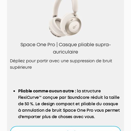
Space One Pro | Casque pliable supra-
auriculaire
Dépliez pour partir avec une suppression de bruit
supérieure
Pliable comme aucun autre :
la structure
FlexiCurve™ conçue par Soundcore réduit la taille
de 50 %. Le design compact et pliable du casque
à annulation de bruit Space One Pro vous permet
d'emporter plus de choses avec vous.
Système exclusif d'annulation du bruit à 4 niveaux
:
Amélioré, le casque Space One Pro à