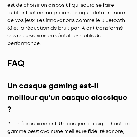
de charge. N'ayez plus jamais peur de manquer
est de choisir un dispositif qui saura se faire
de batterie !
oublier tout en magnifiant chaque détail sonore
Bruit blanc intégré, déclenchement en un clic :
de vos jeux. Les innovations comme le Bluetooth
Activez le mode Sieste dans l'application
6.1 et la réduction de bruit par IA ont transformé
soundcore pour accéder instantanément aux
ces accessoires en véritables outils de
paysages sonores intégrés. Bloquez les
performance.
distractions et relaxez-vous pour être toujours au
maximum.
FAQ
Un casque gaming est-il
meilleur qu’un casque classique
?
Pas nécessairement. Un casque classique haut de
gamme peut avoir une meilleure fidélité sonore,