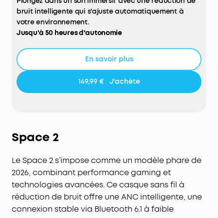
Plongez dans un son immersif avec une réduction de
bruit intelligente qui s'ajuste automatiquement à
votre environnement.
Jusqu'à 50 heures d'autonomie
Profitez de longues sessions d'écoute sans
interruption, même avec la réduction de bruit
En savoir plus
activée.
Confort de port longue durée
149,99 €
J'achète
Les coussinets doux et l'arceau ajustable garantissent
un confort optimal, même pendant les vols longue
distance.
Qualité audio Hi-Res avec codec LDAC
Profitez d'un son riche et détaillé grâce à la
Space 2
compatibilité Hi-Res et LDAC.
Double connexion Bluetooth 5.3
Le Space 2 s’impose comme un modèle phare de
Passez facilement d'un appareil à l'autre pour
2026, combinant performance gaming et
écouter de la musique ou répondre à vos appels.
technologies avancées. Ce casque sans fil à
réduction de bruit offre une ANC intelligente, une
connexion stable via Bluetooth 6.1 à faible