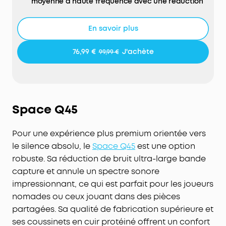
moyenne à haute fréquence avec une réduction
des voix 2 fois plus efficace*. *Par rapport au
casque soundcore Life Q30.
En savoir plus
RÉDUCTION DU BRUIT JUSQU'À 98 %*
: la réduction
adaptative du bruit détecte les sons externes et
76,99 €
J'achète
99,99 €
les fuites sonores, avec un étalonnage
automatique pour une réduction optimale du
bruit. Échappez aux distractions indésirables
dans un train bruyant, dans un café animé ou si
votre casque ne repose pas correctement sur vos
Space Q45
oreilles. *Testé par soundcore dans des conditions
de laboratoire.
Pour une expérience plus premium orientée vers
VOYAGEZ AVEC DU SON HAUTE RÉSOLUTION
: les
le silence absolu, le
Space Q45
est une option
pilotes dynamiques personnalisés de 40 mm de
robuste. Sa réduction de bruit ultra-large bande
Space One prennent en charge le codec LDAC
capture et annule un spectre sonore
pour un son sans fil haute résolution, restituant 3
fois plus de détails que les codecs Bluetooth
impressionnant, ce qui est parfait pour les joueurs
standard pour une écoute riche en détails sans
nomades ou ceux jouant dans des pièces
fils qui s'enchevêtrent.
partagées. Sa qualité de fabrication supérieure et
40 HEURES D'AUTONOMIE AVEC ANC
: Embarquez
ses coussinets en cuir protéiné offrent un confort