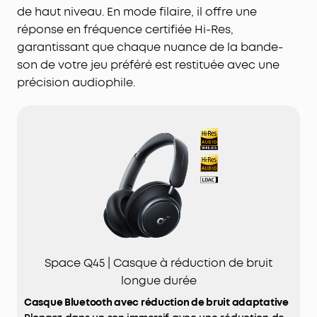
pour des voyages merveilleux grâce à 40 heures
de haut niveau. En mode filaire, il offre une
d'autonomie avec ANC activé. Les 55 heures de
réponse en fréquence certifiée Hi-Res,
musique en continu avec ANC désactivé
garantissant que chaque nuance de la bande-
garantissent un divertissement prolongé sans
son de votre jeu préféré est restituée avec une
soucis de batterie.
précision audiophile.
CONÇU POUR LE CONFORT ET LE STYLE
: les
élégantes oreillettes pivotantes à 8° s'adaptent
sans effort aux contours de toutes les têtes,
tandis que l'arceau souple intégré répartit
uniformément la pression pour un port prolongé
naturel.
Certifié TCO
: pour une meilleure durabilité.
Space Q45 | Casque à réduction de bruit
longue durée
Casque Bluetooth avec réduction de bruit adaptative