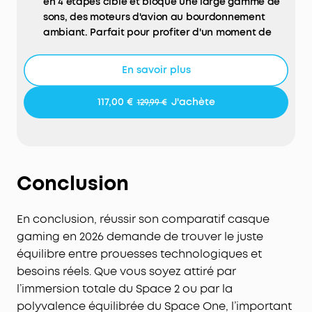
en 4 étapes cible et bloque une large gamme de
sons, des moteurs d'avion au bourdonnement
ambiant. Parfait pour profiter d'un moment de
calme.
Confort toute la journée : Un maintien sans
En savoir plus
pression avec un bandeau ergonomique et des
coussinets d’oreille en cuir protéiné amélioré,
117,00 €
J'achète
129,99 €
équipés de mousse à mémoire de forme à rebond
lent, pour une écoute sans fatigue lors de longs
vols.
Tous les détails : Les haut-parleurs à diaphragme
double couche de 40 mm produisent des aigus
Conclusion
précis et des basses puissantes, pour un audio
haute fidélité exceptionnel. Compatible avec
En conclusion, réussir son comparatif casque
l’audio Hi-Res en mode filaire et le LDAC en mode
gaming en 2026 demande de trouver le juste
sans fil.
équilibre entre prouesses technologiques et
Autonomie idéale pour voyager : Jusqu'à 50
heures d'autonomie avec l'ANC, et 70 heures sans
besoins réels. Que vous soyez attiré par
l'ANC. La charge ultra-rapide permet de profiter
l’immersion totale du Space 2 ou par la
de 4 heures d'écoute avec seulement 5 minutes
polyvalence équilibrée du Space One, l’important