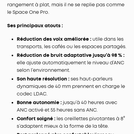
heures sur avec ANC activé, et de 60 heures avec
rangement à plat, mais il ne se replie pas comme
ANC désactivé.
le Space One Pro.
Conçu pour un confort tout au long de la journée :
Idéal pour les vols long-courriers, le bandeau de
Ses principaux atouts :
soulagement de la pression du Space One Pro et
ses oreillettes en mousse à relaxation font du
Réduction des voix améliorée :
utile dans les
confort une priorité, même pendant les longues
transports, les cafés ou les espaces partagés.
sessions d'écoute.
Réduction de bruit adaptative jusqu’à 98 % :
elle ajuste automatiquement le niveau d’ANC
selon l’environnement.
Son haute résolution :
ses haut-parleurs
dynamiques de 40 mm prennent en charge le
codec LDAC.
Bonne autonomie :
jusqu’à 40 heures avec
ANC activé et 55 heures sans ANC.
Confort soigné :
les oreillettes pivotantes à 8°
s’adaptent mieux à la forme de la tête.