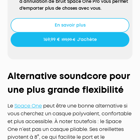
à annulation de bruit Space One Pro vous permet
d'emporter plus de choses avec vous.
Système exclusif d'annulation du bruit à 4 niveaux
:
Amélioré, le casque Space One Pro à
En savoir plus
suppression de bruit de soundcore cible et
annule en temps réel une plus large gamme de
169,99 €
J'achète
199,99 €
bruits en déplacement, en s'adaptant à vos
mouvements dynamiques.
Expérience d'écoute riche et sans perte :
Les haut-
parleurs avancés du Space One Pro sont dotés de
trois diaphragmes composites pour un équilibre
Alternative soundcore pour
audio parfait et d'un mode LDAC pour l'audio
haute résolution. Profitez d'un son haute fidélité,
une plus grande flexibilité
sans distorsion, avec moins de 3% de distorsion
harmonique totale.
Le
Space One
peut être une bonne alternative si
60 heures de lecture non-stop avec une charge
vous cherchez un casque polyvalent, confortable
ultra-rapide :
Profitez d'un son qui dure des jours,
et plus accessible. À noter toutefois : le Space
avec une charge ultra-rapide pour 8 heures de
lecture en seulement 5 minutes. Le Space One Pro
One n’est pas un casque pliable. Ses oreillettes
bénéficie d'une impressionnante autonomie de 40
pivotent à 8°, ce qui facilite le port et le