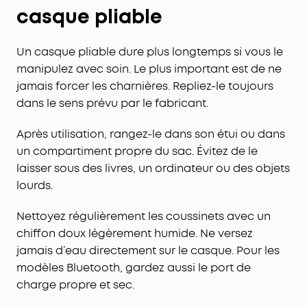
de laboratoire.
casque pliable
VOYAGEZ AVEC DU SON HAUTE RÉSOLUTION
: les
pilotes dynamiques personnalisés de 40 mm de
Un casque pliable dure plus longtemps si vous le
Space One prennent en charge le codec LDAC
manipulez avec soin. Le plus important est de ne
pour un son sans fil haute résolution, restituant 3
fois plus de détails que les codecs Bluetooth
jamais forcer les charnières. Repliez-le toujours
standard pour une écoute riche en détails sans
dans le sens prévu par le fabricant.
fils qui s'enchevêtrent.
40 HEURES D'AUTONOMIE AVEC ANC
: Embarquez
Après utilisation, rangez-le dans son étui ou dans
pour des voyages merveilleux grâce à 40 heures
un compartiment propre du sac. Évitez de le
d'autonomie avec ANC activé. Les 55 heures de
laisser sous des livres, un ordinateur ou des objets
musique en continu avec ANC désactivé
lourds.
garantissent un divertissement prolongé sans
soucis de batterie.
Nettoyez régulièrement les coussinets avec un
CONÇU POUR LE CONFORT ET LE STYLE
: les
chiffon doux légèrement humide. Ne versez
élégantes oreillettes pivotantes à 8° s'adaptent
jamais d’eau directement sur le casque. Pour les
sans effort aux contours de toutes les têtes,
modèles Bluetooth, gardez aussi le port de
tandis que l'arceau souple intégré répartit
charge propre et sec.
uniformément la pression pour un port prolongé
naturel.