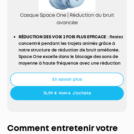
Casque Space One | Réduction du bruit
avancée
RÉDUCTION DES VOIX 2 FOIS PLUS EFFICACE
: Restez
concentré pendant les trajets animés grâce à
notre structure de réduction de bruit améliorée.
Space One excelle dans le blocage des sons de
moyenne à haute fréquence avec une réduction
des voix 2 fois plus efficace*. *Par rapport au
casque soundcore Life Q30.
En savoir plus
RÉDUCTION DU BRUIT JUSQU'À 98 %*
: la réduction
adaptative du bruit détecte les sons externes et
76,99 €
J'achète
99,99 €
les fuites sonores, avec un étalonnage
automatique pour une réduction optimale du
bruit. Échappez aux distractions indésirables
dans un train bruyant, dans un café animé ou si
votre casque ne repose pas correctement sur vos
Comment entretenir votre
oreilles. *Testé par soundcore dans des conditions