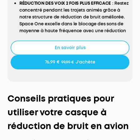
RÉDUCTION DES VOIX 2 FOIS PLUS EFFICACE
: Restez
concentré pendant les trajets animés grâce à
notre structure de réduction de bruit améliorée.
Space One excelle dans le blocage des sons de
moyenne à haute fréquence avec une réduction
des voix 2 fois plus efficace*. *Par rapport au
casque soundcore Life Q30.
En savoir plus
RÉDUCTION DU BRUIT JUSQU'À 98 %*
: la réduction
adaptative du bruit détecte les sons externes et
76,99 €
J'achète
99,99 €
les fuites sonores, avec un étalonnage
automatique pour une réduction optimale du
bruit. Échappez aux distractions indésirables
dans un train bruyant, dans un café animé ou si
votre casque ne repose pas correctement sur vos
Conseils pratiques pour
oreilles. *Testé par soundcore dans des conditions
de laboratoire.
utiliser votre casque à
VOYAGEZ AVEC DU SON HAUTE RÉSOLUTION
: les
pilotes dynamiques personnalisés de 40 mm de
réduction de bruit en avion
Space One prennent en charge le codec LDAC
pour un son sans fil haute résolution, restituant 3