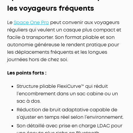
précis et des basses puissantes, pour un audio
les voyageurs fréquents
haute fidélité exceptionnel. Compatible avec
l’audio Hi-Res en mode filaire et le LDAC en mode
sans fil.
Le
Space One Pro
peut convenir aux voyageurs
Autonomie idéale pour voyager : Jusqu'à 50
réguliers qui veulent un casque plus compact et
heures d'autonomie avec l'ANC, et 70 heures sans
facile à transporter. Son format pliable et son
l'ANC. La charge ultra-rapide permet de profiter
autonomie généreuse le rendent pratique pour
de 4 heures d'écoute avec seulement 5 minutes
les déplacements fréquents et les longues
de charge. N'ayez plus jamais peur de manquer
journées hors de chez soi.
de batterie !
Bruit blanc intégré, déclenchement en un clic :
Les points forts :
Activez le mode Sieste dans l'application
soundcore pour accéder instantanément aux
Structure pliable FlexiCurve™ qui réduit
paysages sonores intégrés. Bloquez les
l’encombrement dans un sac cabine ou un
distractions et relaxez-vous pour être toujours au
sac à dos.
maximum.
Réduction de bruit adaptative capable de
s’ajuster en temps réel selon l’environnement.
Son détaillé avec prise en charge LDAC pour