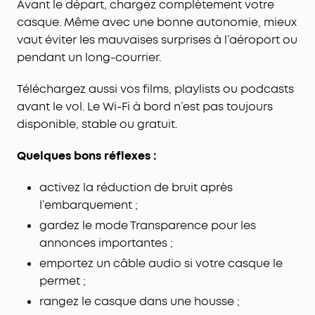
Avant le départ, chargez complètement votre
fois plus de détails que les codecs Bluetooth
casque. Même avec une bonne autonomie, mieux
standard pour une écoute riche en détails sans
fils qui s'enchevêtrent.
vaut éviter les mauvaises surprises à l’aéroport ou
40 HEURES D'AUTONOMIE AVEC ANC
: Embarquez
pendant un long-courrier.
pour des voyages merveilleux grâce à 40 heures
d'autonomie avec ANC activé. Les 55 heures de
Téléchargez aussi vos films, playlists ou podcasts
musique en continu avec ANC désactivé
avant le vol. Le Wi-Fi à bord n’est pas toujours
garantissent un divertissement prolongé sans
disponible, stable ou gratuit.
soucis de batterie.
CONÇU POUR LE CONFORT ET LE STYLE
: les
Quelques bons réflexes :
élégantes oreillettes pivotantes à 8° s'adaptent
sans effort aux contours de toutes les têtes,
activez la réduction de bruit après
tandis que l'arceau souple intégré répartit
l’embarquement ;
uniformément la pression pour un port prolongé
gardez le mode Transparence pour les
naturel.
annonces importantes ;
Certifié TCO
: pour une meilleure durabilité.
emportez un câble audio si votre casque le
permet ;
rangez le casque dans une housse ;