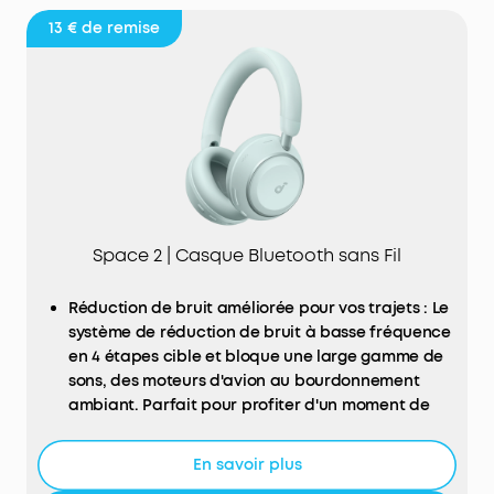
13 €
de remise
Space 2 | Casque Bluetooth sans Fil
Réduction de bruit améliorée pour vos trajets : Le
système de réduction de bruit à basse fréquence
en 4 étapes cible et bloque une large gamme de
sons, des moteurs d'avion au bourdonnement
ambiant. Parfait pour profiter d'un moment de
calme.
Confort toute la journée : Un maintien sans
En savoir plus
pression avec un bandeau ergonomique et des