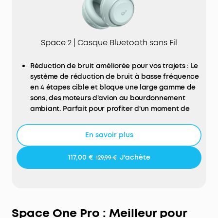
Space 2 | Casque Bluetooth sans Fil
Réduction de bruit améliorée pour vos trajets : Le
système de réduction de bruit à basse fréquence
en 4 étapes cible et bloque une large gamme de
sons, des moteurs d'avion au bourdonnement
ambiant. Parfait pour profiter d'un moment de
calme.
Confort toute la journée : Un maintien sans
En savoir plus
pression avec un bandeau ergonomique et des
coussinets d’oreille en cuir protéiné amélioré,
117,00 €
J'achète
129,99 €
équipés de mousse à mémoire de forme à rebond
lent, pour une écoute sans fatigue lors de longs
vols.
Tous les détails : Les haut-parleurs à diaphragme
double couche de 40 mm produisent des aigus
Space One Pro : Meilleur pour