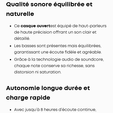
Qualité sonore équilibrée et
Disponibles en trois modèles éclatants, ces
écouteurs oreilles libres à clip offrent un son
naturelle
exceptionnel tout en affichant un design affirmé
et moderne. Ils ont d'ailleurs été classés dans le
TOP 3 des meilleurs écouteurs ouverts de 2025 par
Ce
casque ouvert
est équipé de haut-parleurs
Frandroid.
de haute précision offrant un son clair et
détaillé.
Les basses sont présentes mais équilibrées,
garantissant une écoute fidèle et agréable.
Grâce à la technologie audio de soundcore,
chaque note conserve sa richesse, sans
distorsion ni saturation.
Autonomie longue durée et
charge rapide
Avec jusqu’à 8 heures d’écoute continue,