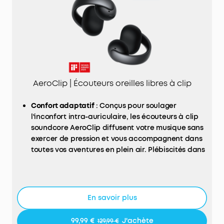
AeroClip | Écouteurs oreilles libres à clip
Confort adaptatif
: Conçus pour soulager
l'inconfort intra-auriculaire, les écouteurs à clip
soundcore AeroClip diffusent votre musique sans
exercer de pression et vous accompagnent dans
toutes vos aventures en plein air. Plébiscités dans
l'article « Quels sont les meilleurs écouteurs
ouverts à choisir en 2025 ? » de Frandroid pour
leur confort exceptionnel, ils s'imposent comme
un choix idéal pour une écoute prolongée en
En savoir plus
toute légèreté.
Ajustement flexible et sécurisé
: Les écouteurs à
99,99 €
J'achète
129,99 €