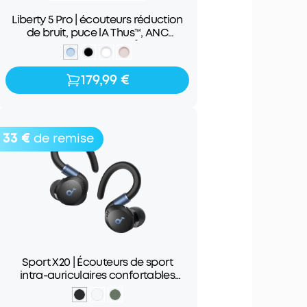
Liberty 5 Pro | écouteurs réduction
de bruit, puce lA Thus™, ANC
adaptative 360°
179,99 €
179,99 €
33 €
de remise
Sport X20 | Écouteurs de sport
intra-auriculaires confortables
avec contour d'oreille