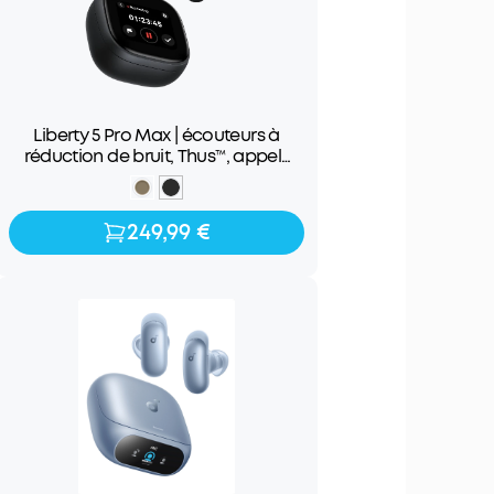
Liberty 5 Pro Max | écouteurs à
réduction de bruit, Thus™, appels
clairs, prise de notes IA
249,99 €
249,99 €