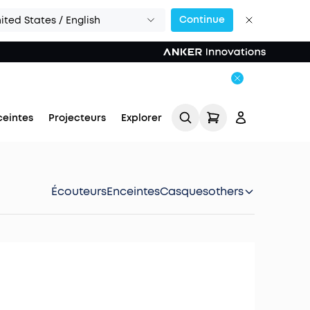
Continue
ited States / English
ceintes
Projecteurs
Explorer
Écouteurs
Enceintes
Casques
others
Se connecter
Suivi de commande