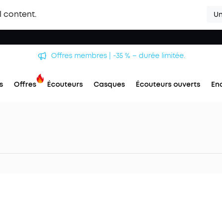
l content.
Un
Offres membres | -35 % – durée limitée.
s
Offres
Écouteurs
Casques
Écouteurs ouverts
En