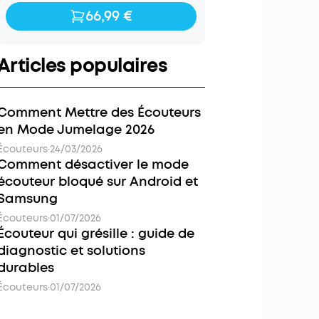
66,99 €
66,99 €
99,99 €
Articles populaires
Comment Mettre des Écouteurs
en Mode Jumelage 2026
Écouteurs
·
24/03/2026
Comment désactiver le mode
écouteur bloqué sur Android et
Samsung
Écouteurs
·
01/07/2026
Écouteur qui grésille : guide de
diagnostic et solutions
durables
Écouteurs
·
01/07/2026