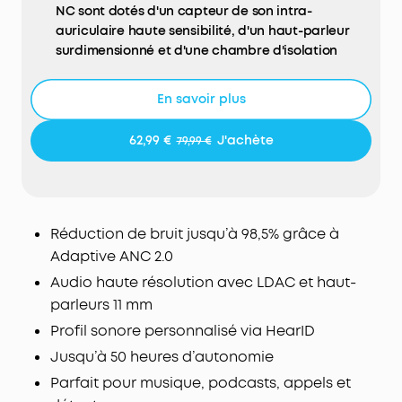
NC sont dotés d'un capteur de son intra-
auriculaire haute sensibilité, d'un haut-parleur
surdimensionné et d'une chambre d'isolation
phonique innovante qui élimine jusqu'à 98,5 % du
bruit pour des déplacements en toute tranquillité.
En savoir plus
L'ÉLIMINATION DU BRUIT S'ADAPTE AUX OREILLES ET
AUX ENVIRONNEMENTS: Adaptive ANC 2.0
62,99 €
J'achète
79,99 €
effectue des calculs et des ajustements en temps
réel en fonction de vos conduits auditifs et de
l'environnement externe, pour un maximum de
silence dans l'agitation.
Réduction de bruit jusqu’à 98,5% grâce à
UN SON NET AVEC 3 FOIS PLUS DE DÉTAILS: Les
haut-parleurs de 11 mm réglés sur mesure offrent
Adaptive ANC 2.0
un son toujours net et détaillé. Découvrez l'audio
Audio haute résolution avec LDAC et haut-
sans fil haute résolution et la technologie LDAC
parleurs 11 mm
qui transfère 3 fois plus de données que le
Profil sonore personnalisé via HearID
Bluetooth classique - pour donner vie à la
musique sans fil.
Jusqu’à 50 heures d’autonomie
SCULPTEZ VOTRE PROFIL SONORE: Tout le monde
Parfait pour musique, podcasts, appels et
n'écoute pas de la même façon. Utilisez HearID 2.0