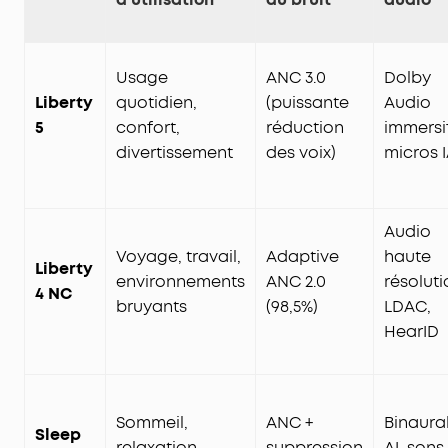
Usage
ANC 3.0
Dolby
Liberty
quotidien,
(puissante
Audio
5
confort,
réduction
immersif
divertissement
des voix)
micros 
Audio
Voyage, travail,
Adaptive
haute
Liberty
environnements
ANC 2.0
résoluti
4 NC
bruyants
(98,5%)
LDAC,
HearID
Sommeil,
ANC +
Binaura
Sleep
relaxation,
suppression
AI, sons