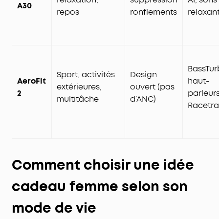
A30
repos
ronflements
relaxan
BassTur
Sport, activités
Design
AeroFit
haut-
extérieures,
ouvert (pas
2
parleur
multitâche
d’ANC)
Racetra
Comment choisir une idée
cadeau femme selon son
mode de vie