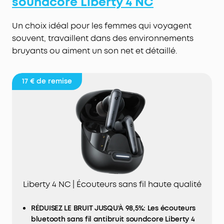
soundcore
Liberty 4 NC
votre voix tout en réduisant le bruit ambiant, pour
des appels naturels et clairs, comme lors d'une
Un choix idéal pour les femmes qui voyagent
discussion en face à face.
souvent, travaillent dans des environnements
Chargement rapide, autonomie longue durée :
bruyants ou aiment un son net et détaillé.
Profitez de 12 heures d'écoute à partir d'une seule
charge et jusqu'à 48 heures avec le boîtier en
mode normal. Lorsque la réduction de bruit
17 €
de remise
active est activée, vous bénéficiez de 8 heures
d'autonomie par charge et d'un total de 32
heures. Une charge rapide de 10 minutes vous
offre 5 heures de musique.
Liberty 4 NC | Écouteurs sans fil haute qualité
RÉDUISEZ LE BRUIT JUSQU'À 98,5%: Les écouteurs
bluetooth sans fil antibruit soundcore Liberty 4