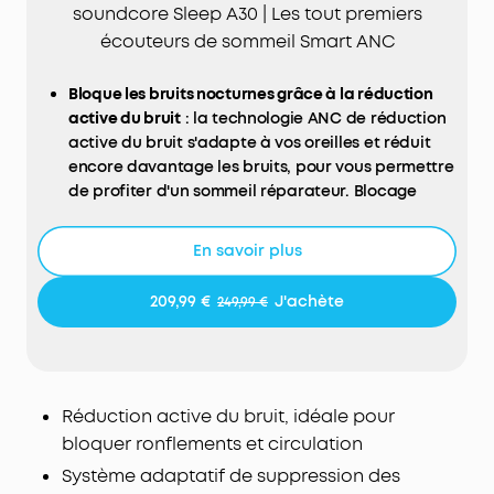
soundcore Sleep A30 | Les tout premiers
écouteurs de sommeil Smart ANC
Bloque les bruits nocturnes grâce à la réduction
active du bruit
: la technologie ANC de réduction
active du bruit s'adapte à vos oreilles et réduit
encore davantage les bruits, pour vous permettre
de profiter d'un sommeil réparateur. Blocage
efficace des ronflements, des bruits du voisinage
et de la circulation.
En savoir plus
Système adaptatif de suppression des
ronflements
: Le boîtier de charge suit et analyse
209,99 €
J'achète
249,99 €
les ronflements, tandis que vos écouteurs
optimisent en continu le système de suppression
des ronflements, pour que vous puissiez dormir
toute la nuit sans être dérangé.
Réduction active du bruit, idéale pour
Son cérébral généré par IA pour un
endormissement rapide
: Les battements
bloquer ronflements et circulation
binauraux diffusent des fréquences différentes
Système adaptatif de suppression des
dans chaque oreille, synchronisant vos ondes