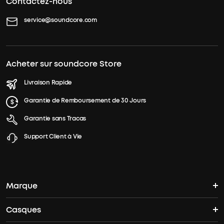
Contactez-nous
service@soundcore.com
Acheter sur soundcore Store
Livraison Rapide
Garantie de Remboursement de 30 Jours
Garantie sans Tracas
Support Client à Vie
Marque
Casques
L'histoire de soundcore