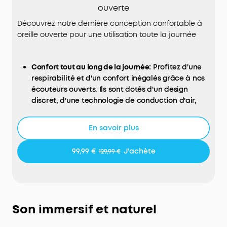
ouverte
Découvrez notre dernière conception confortable à
oreille ouverte pour une utilisation toute la journée
Confort tout au long de la journée:
Profitez d'une
respirabilité et d'un confort inégalés grâce à nos
écouteurs ouverts. Ils sont dotés d'un design
discret, d'une technologie de conduction d'air,
d'une surface à double courbure et de crochets
d'oreille souples et réglables, pour vous permettre
En savoir plus
de les porter toute la journée sans pression.
Restez connecté:
Des conversations à la
99,99 €
J'achète
129,99 €
circulation, restez à l'écoute de votre
environnement avec les écouteurs intra-
auriculaires AeroFit 2. Profitez de vos bandes-son
préférées tout en gardant un œil sur tout ce qui
se passe autour de vous.
Son immersif et naturel
Son riche :
Des basses profondes, des médiums
clairs et des aigus vifs, alimentés par les haut-