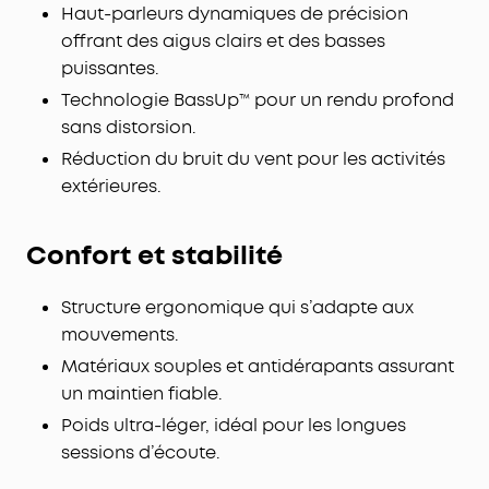
Haut-parleurs dynamiques de précision
parleurs Racetrack de 20 mm × 11,5 mm de nos
offrant des aigus clairs et des basses
écouteurs intra-auriculaires et la technologie
puissantes.
BassTurbo développée par Soundcore. Profitez
d'un son sans fil Hi-Res corsé, affiné par LDAC.
Technologie BassUp™ pour un rendu profond
Recharge sans souci pour une utilisation
sans distorsion.
prolongée:
Placez l'étui sur un chargeur sans fil
Réduction du bruit du vent pour les activités
pour une recharge nette et sans accroc. Ne vous
extérieures.
inquiétez plus avec 10 heures de musique
ininterrompue sur une seule charge, extensible à
42 heures avec l'étui de charge.
Confort et stabilité
Appels d'une clarté cristalline:
4 microphones à
formation de faisceau et un algorithme d'IA de
Structure ergonomique qui s’adapte aux
pointe captent votre voix tout en filtrant le bruit.
mouvements.
Même dans les rues animées, vous êtes entendu
Matériaux souples et antidérapants assurant
sans effort lors des appels importants.
un maintien fiable.
Poids ultra-léger, idéal pour les longues
sessions d’écoute.