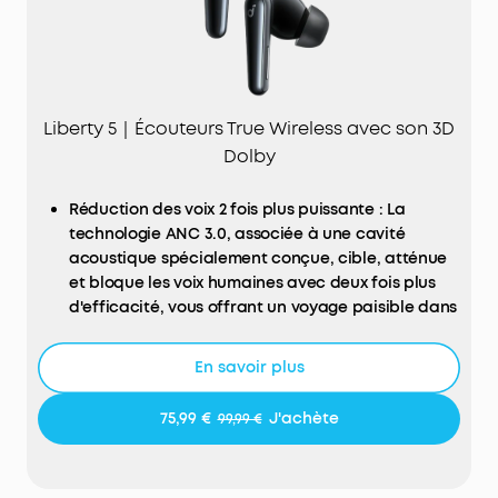
permet de s’adapter confortablement à vos
oreilles.
Liberty 5｜Écouteurs True Wireless avec son 3D
Dolby
Réduction des voix 2 fois plus puissante : La
technologie ANC 3.0, associée à une cavité
acoustique spécialement conçue, cible, atténue
et bloque les voix humaines avec deux fois plus
d'efficacité, vous offrant un voyage paisible dans
les trains et les métros.
Réduction du bruit adaptative en temps réel :
En savoir plus
L'algorithme Adaptive ANC 3.0 ajuste les
paramètres toutes les 0,3 secondes pour réagir à
75,99 €
J'achète
99,99 €
chaque variation de votre environnement,
garantissant un silence continu et optimal.
Dolby Audio immersif : Équipés de l'algorithme