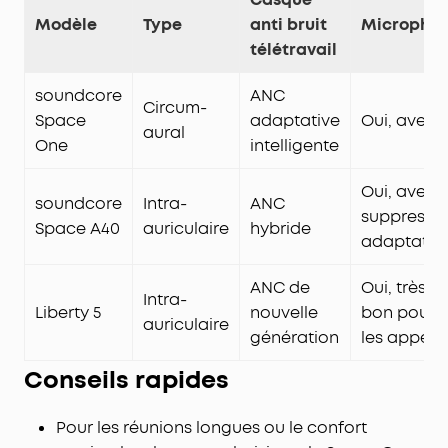
mode normal. Lorsque la réduction de bruit
Modèle
Type
anti bruit
Micropho
active est activée, vous bénéficiez de 8 heures
télétravail
d'autonomie par charge et d'un total de 32
heures. Une charge rapide de 10 minutes vous
soundcore
ANC
offre 5 heures de musique.
Circum-
Space
adaptative
Oui, avec I
aural
One
intelligente
Oui, avec
soundcore
Intra-
ANC
suppressi
Space A40
auriculaire
hybride
adaptativ
ANC de
Oui, très
Intra-
Liberty 5
nouvelle
bon pour
auriculaire
génération
les appels
Conseils rapides
Pour les réunions longues ou le confort