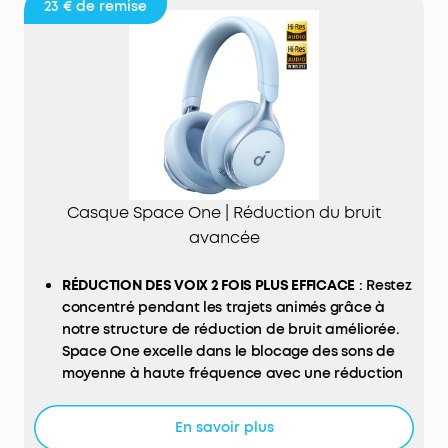
23 €
de remise
Casque Space One | Réduction du bruit
avancée
RÉDUCTION DES VOIX 2 FOIS PLUS EFFICACE
: Restez
concentré pendant les trajets animés grâce à
notre structure de réduction de bruit améliorée.
Space One excelle dans le blocage des sons de
moyenne à haute fréquence avec une réduction
des voix 2 fois plus efficace*. *Par rapport au
casque soundcore Life Q30.
En savoir plus
RÉDUCTION DU BRUIT JUSQU'À 98 %*
: la réduction