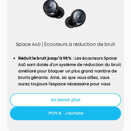
soucis de batterie.
CONÇU POUR LE CONFORT ET LE STYLE
: les
élégantes oreillettes pivotantes à 8° s'adaptent
sans effort aux contours de toutes les têtes,
tandis que l'arceau souple intégré répartit
uniformément la pression pour un port prolongé
Space A40 | Écouteurs à réduction de bruit
naturel.
Certifié TCO
: pour une meilleure durabilité.
Réduit le bruit jusqu’à 98 %
: Les écouteurs Space
A40 sont dotés d’un système de réduction du bruit
amélioré pour bloquer un plus grand nombre de
bruits gênants. Ainsi, où que vous alliez, vous
aurez toujours l’espace nécessaire pour vous
concentrer.
Réduction automatique du bruit sur mesure
: Les
En savoir plus
écouteurs Space A40 détectent les bruits
extérieurs et sélectionnent automatiquement un
79,99 €
J'achète
niveau de réduction du bruit adapté à votre
environnement. Profitez de votre espace
personnel, que vous soyez à l’intérieur, à