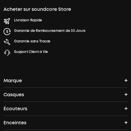
Acheter sur soundcore Store
Livraison Rapide
Garantie de Remboursement de 30 Jours
Garantie sans Tracas
Support Client à Vie
Marque
Casques
L'histoire de soundcore
Écouteurs
Casques Bluetooth
Où acheter
Enceintes
Écouteurs sans fil
Casques Antibruit
Offres groupées