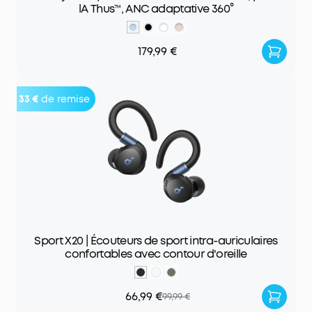
lA Thus™, ANC adaptative 360°
179,99 €
33 €
de remise
Sport X20 | Écouteurs de sport intra-auriculaires
confortables avec contour d'oreille
66,99 €
99,99 €