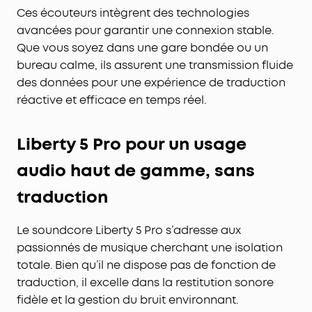
Ces écouteurs intègrent des technologies
différents accents avec un taux de précision de
avancées pour garantir une connexion stable.
plus de 97 %.
Que vous soyez dans une gare bondée ou un
Appels clairs avec 4 microphones et IA :
l’algorithme intelligent de réduction du bruit
bureau calme, ils assurent une transmission fluide
fonctionne avec l’ensemble de 4 microphones
des données pour une expérience de traduction
pour identifier et séparer précisément votre voix
réactive et efficace en temps réel.
des bruits de fond, garantissant ainsi que vos
appels sont toujours aussi clairs et fluides qu’une
conversation en face à face.
Liberty 5 Pro pour un usage
audio haut de gamme, sans
traduction
Le soundcore Liberty 5 Pro s’adresse aux
passionnés de musique cherchant une isolation
totale. Bien qu’il ne dispose pas de fonction de
traduction, il excelle dans la restitution sonore
fidèle et la gestion du bruit environnant.