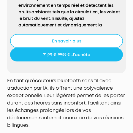
environnement en temps réel et détectent les
bruits ambiants tels que la circulation, les voix et
le bruit du vent. Ensuite, ajustez
automatiquement et dynamiquement la
réduction du bruit pour une performance
optimale.
En savoir plus
Design d’écouteurs halo avec coussinets
auriculaires sécurisés – profitez tout au long de la
71,99 €
J'achète
99,99 €
journée d’un confort respirant et sans
perturbation. Contient 4 tailles de bouchons
d'oreilles pour une grande variété de formes et de
tailles d'oreilles.
En tant qu’écouteurs bluetooth sans fil avec
Audio spatial :
avec un profil sonore équilibré sur
traduction par IA, ils offrent une polyvalence
toutes les fréquences, profitez de chaque nuance
exceptionnelle. Leur légèreté permet de les porter
et de chaque détail, que vous écoutiez de la
durant des heures sans inconfort, facilitant ainsi
musique pop, classique ou électronique.
les échanges prolongés lors de vos
Traduction IA :
Surmontez les barrières
déplacements internationaux ou de vos réunions
linguistiques avec la traduction face à face en
bilingues.
temps réel dans plus de 100 langues. Les
écouteurs détectent des phrases complexes et