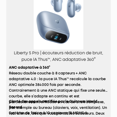
Liberty 5 Pro | écouteurs réduction de bruit,
puce lA Thus™, ANC adaptative 360°
ANC adaptative à 360°
Réseau double couche à 8 capteurs + ANC
adaptative 4.0 : la puce IA Thus™ recalcule la courbe
ANC optimale 384 000 fois par seconde.
Contrairement à une ANC statique qui fixe une seule
courbe, elle s’adapte en continu et est
Clarté des appels certifiée par le Guinness World
particulièrement efficace en cas de bruit complexe,
Record
par exemple au bureau (claviers, voix, ventilation). Un
Système de fusion à 10 capteurs (8 MEMS à
vrai silence, dès que vous portez les écouteurs. Deux