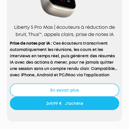
Liberty 5 Pro Max | écouteurs à réduction de
bruit, Thus™, appels clairs, prise de notes IA
Prise de notes par IA :
Ces écouteurs transcrivent
automatiquement les réunions, les cours et les
interviews en temps réel, puis génèrent des résumés
IA avec des actions à mener, pour ne jamais quitter
une session sans un compte rendu clair. Compatible
avec iPhone, Android et PC/Mac via l'application
soundcore.
Contrôle de l’écran sans effort :
Le boîtier dispose d’un
En savoir plus
grand écran AMOLED de 1,78", qui vous permet
d’accéder à l’enregistreur vocal IA, de régler la
249,99 €
J'achète
réduction de bruit active (ANC) et de gérer les
paramètres directement depuis l’écran. Ajoutez des
fonds d’écran personnalisés pour rendre votre boîtier
de charge vraiment unique.