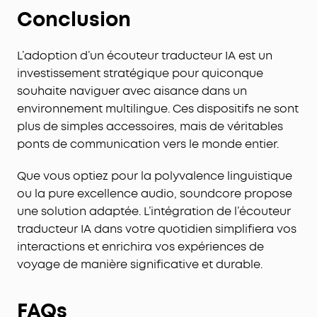
Appels d'une netteté extrême :
Équipés de 10 capteurs
Conclusion
et de la puce IA Thus™, ces écouteurs permettent de
passer des appels ultra-clairs, dans des
environnements bruyants (plus de 100 dB) ou dans des
L’adoption d’un écouteur traducteur IA est un
pièces calmes. Murmurez, parlez, criez, votre voix est
investissement stratégique pour quiconque
toujours entendue.
souhaite naviguer avec aisance dans un
Silence pur instantané :
La réduction de bruit active
environnement multilingue. Ces dispositifs ne sont
est 100 % plus efficace que celle de notre précédent
plus de simples accessoires, mais de véritables
modèle haut de gamme. Optimisés par 8 capteurs et
ponts de communication vers le monde entier.
la puce IA Thus™, ces écouteurs traitent plus de 384
000 signaux de bruit par seconde, bloquant le bruit
Que vous optiez pour la polyvalence linguistique
du métro, du bureau ou de la rue pour un silence
ou la pure excellence audio, soundcore propose
instantané.
Votre son signature :
La technologie HearID 5.0, avec
une solution adaptée. L’intégration de l’écouteur
égaliseur personnalisé et optimiseur audio IA, délivre
traducteur IA dans votre quotidien simplifiera vos
un son parfaitement adapté à vos oreilles. Dites
interactions et enrichira vos expériences de
adieu au son standard et générique.
voyage de manière significative et durable.
Contrôle vocal sans latence :
Grâce aux 20
commandes vocales intégrées, vous pouvez passer
des pistes, répondre à des appels et régler le volume.
FAQs