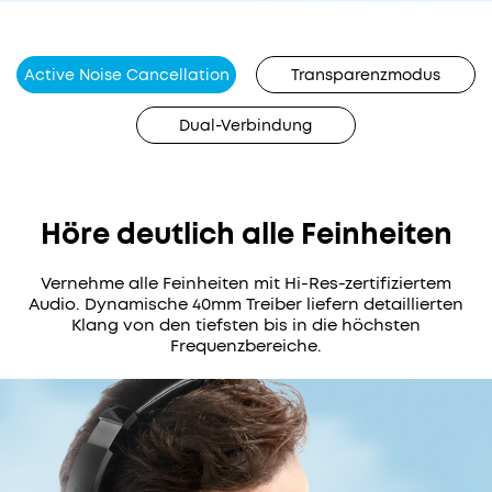
Versandinformationen
internen
Versandbedingungen
und
2
Active Noise Cancellation
Transparenzmodus
Standardversand
externen
–
Dual-Verbindung
Bestelle bis 12 Uhr
erfassen
Gratis
und erhalte dein
die
Paket in
3–7
Kopfhörer
Werktagen.
Umgebungsgeräusche,
Höre deutlich alle Feinheiten
beispielsweise
r für
von
Expressversand
tglieder
Vernehme alle Feinheiten mit Hi-Res-zertifiziertem
Verkehr
Audio. Dynamische 40mm Treiber liefern detaillierten
Bestelle bis 12
oder
9,99€
Klang von den tiefsten bis in die höchsten
Uhr und erhalte
dem
Frequenzbereiche.
dein Paket in
2
Büroalltag,
Werktagen.
und
reduzieren
diese
äußerst
effektiv