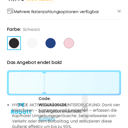
Mehrere Ratenzahlungsoptionen verfügbar.
Farbe:
Schwarz
Das Angebot endet bald
Code:
7€
HYBRIDE AKTIVE GERÄUSCHUNTERDRÜCKUNG: Dank vier
WS24A3004DE
Mikrofonen – 2 internen und 2 externen – erfassen die
Rabatt
Das Angebot endet bald.
Kopfhörer Umgebungsgeräusche, beispielsweise von
KOPIEREN
Verkehr oder dem Büroalltag, und reduzieren diese
äußerst effektiv um bis zu 90%.