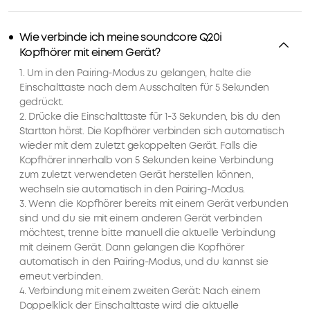
dir
weitere
Wie verbinde ich meine soundcore Q20i
4
Kopfhörer mit einem Gerät?
Stunden
Spielzeit
1. Um in den Pairing-Modus zu gelangen, halte die
zu
Einschalttaste nach dem Ausschalten für 5 Sekunden
ermöglichen.
gedrückt.
DUAL-
2. Drücke die Einschalttaste für 1-3 Sekunden, bis du den
Startton hörst. Die Kopfhörer verbinden sich automatisch
VERBINDUNG:
wieder mit dem zuletzt gekoppelten Gerät. Falls die
Verbinde
Kopfhörer innerhalb von 5 Sekunden keine Verbindung
dich
zum zuletzt verwendeten Gerät herstellen können,
gleichzeitig
wechseln sie automatisch in den Pairing-Modus.
mit
3. Wenn die Kopfhörer bereits mit einem Gerät verbunden
zwei
sind und du sie mit einem anderen Gerät verbinden
Geräten
möchtest, trenne bitte manuell die aktuelle Verbindung
via
mit deinem Gerät. Dann gelangen die Kopfhörer
BT
automatisch in den Pairing-Modus, und du kannst sie
5.0
erneut verbinden.
und
4. Verbindung mit einem zweiten Gerät: Nach einem
wechsle
Doppelklick der Einschalttaste wird die aktuelle