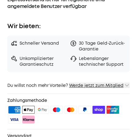
Normal- und Transparenz wechseln, und dich mit
angemeldete Benutzer verfügbar
weißem Rauschen entspannen.
Wir bieten:
Schneller Versand
30 Tage Geld-Zurück-
Garantie
Unkomplizierter
Lebenslanger
Garantieschutz
technischer Support
Du willst noch mehr Vorteile?
Werde jetzt zum Mitglied
1. Priority-Versand
2. Mitglieder-Preise für ausgewähte Produkte
Zahlungsmethode
3. Geburtstagsgeschenk
4. Weitere Vorteile mit soundcoreCredits
Mehr erfahren
Versandart