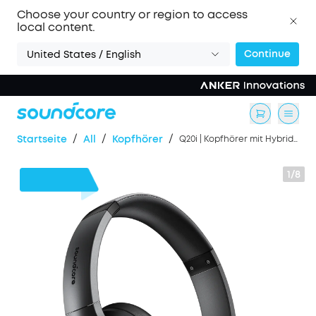
Choose your country or region to access
local content.
Continue
United States / English
/
/
/
Startseite
All
Kopfhörer
Q20i | Kopfhörer mit Hybrid Active Noise Cancelling
1/8
7€
Rabatt