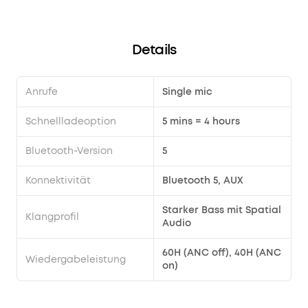
Computer auflade?
EQ
und
22
Details
voreingestellten
Optionen
zu
Anrufe
Single mic
verfeinern.
Du
Schnellladeoption
5 mins = 4 hours
kannst
zwischen
Bluetooth-Version
5
den
drei
Konnektivität
Bluetooth 5, AUX
Modi
ANC,
Starker Bass mit Spatial
Klangprofil
Normal-
Audio
und
Transparenz
60H (ANC off), 40H (ANC
Wiedergabeleistung
on)
wechseln,
und
dich