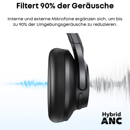
Ratenzahlungsoptionen
Filtert 90% der Geräusche
verfügbar.
Das
Interne und externe Mikrofone ergänzen sich, um bis
Angebot
zu 90% der Umgebungsgeräusche zu reduzieren.
endet
bald
Code:
WS24A3004DE
7€
HYBRIDE
Das Angebot
Rabatt
endet bald.
AKTIVE
GERÄUSCHUNTERDRÜCKUNG:
KOPIEREN
Dank
vier
n
Mikrofonen
–
2