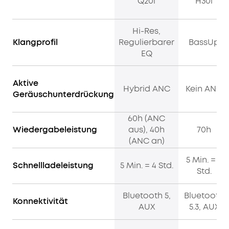
zu
Q20i
H30i
für
liefern.
ausgewähte
Produkte
40
Hi-Res,
3.
STUNDEN
Geburtstagsgeschenk
Klangprofil
Regulierbarer
BassUp
SPIELZEIT
4.
EQ
UND
Weitere
SCHNELLES
Vorteile
mit
AUFLADEN:
Aktive
Hybrid ANC
Kein ANC
soundcoreCredits
Mit
Geräuschunterdrückung
Mehr
40
erfahren
Stunden
60h (ANC
Akkulaufzeit
Wiedergabeleistung
aus), 40h
70h
im
(ANC an)
Versandart
ANC-
Modus
5 Min. = 4
Schnellladeleistung
5 Min. = 4 Std.
und
Std.
60
Stunden
Bluetooth 5,
Bluetooth
Konnektivität
im
AUX
5.3, AUX
normalen
Modus