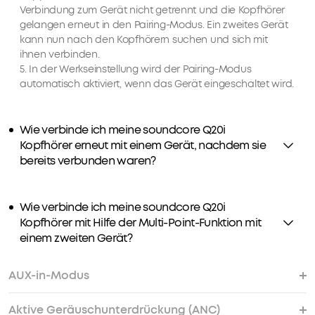
mühelos
Verbindung zum Gerät nicht getrennt und die Kopfhörer
zwischen
gelangen erneut in den Pairing-Modus. Ein zweites Gerät
ihnen
kann nun nach den Kopfhörern suchen und sich mit
hin
ihnen verbinden.
und
5. In der Werkseinstellung wird der Pairing-Modus
her.
automatisch aktiviert, wenn das Gerät eingeschaltet wird.
Die
Audioausgabe
erfolgt
Wie verbinde ich meine soundcore Q20i
automatisch
Kopfhörer erneut mit einem Gerät, nachdem sie
von
bereits verbunden waren?
dem
benötigten
Gerät,
Wie verbinde ich meine soundcore Q20i
egal
Kopfhörer mit Hilfe der Multi-Point-Funktion mit
ob
einem zweiten Gerät?
du
am
AUX-in-Modus
Laptop
arbeitest
Aktive Geräuschunterdrückung (ANC)
oder