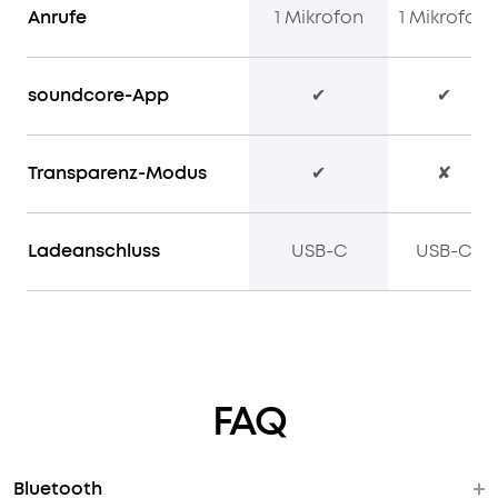
Anrufe
1 Mikrofon
1 Mikrofon
kannst
du
ungestört
pendeln,
soundcore-App
✔
✔
ohne
an
Laden
Transparenz-Modus
✔
✘
zu
denken.
Dank
Ladeanschluss
USB-C
USB-C
der
Schnellladefunktion
benötigt
der
Q20i
nur
FAQ
5
Minuten
Ladezeit,
um
Bluetooth