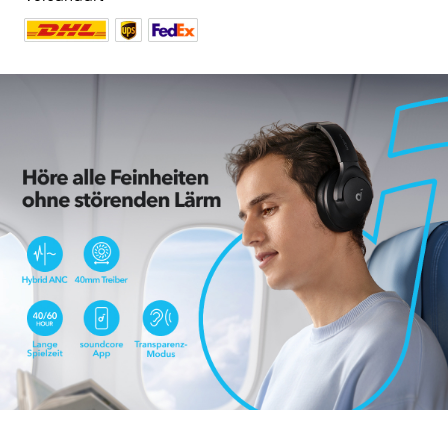
1017 reviews
Farbe:
Schwarz
7,00€
49,99€
Rabatt
Mehrere