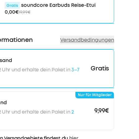
soundcore Earbuds Reise-Etui
Gratis
0,00€
19,99€
ormationen
Versandbedingungen
rsand
Gratis
12 Uhr und erhalte dein Paket in
3–7
Nur für Mitglieder
and
9,99€
12 Uhr und erhalte dein Paket in
2
n Versandgebiete findest du
hier
.