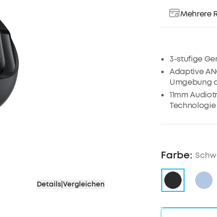
Mehrere R
3-stufige Ge
Adaptive ANC
Umgebung 
11mm Audiotr
Technologie
Einstellbarer
10/50 Stund
Inklusive Fa
Farbe:
Schw
Wasserdicht 
6 Mikrofone m
Hinweis: Wei
Details
|
Vergleichen
Kopfhörer m
findest du i