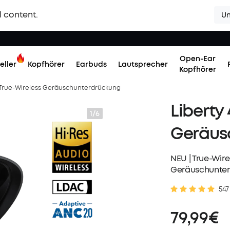
l content.
Un
Open-Ear
eller
Kopfhörer
Earbuds
Lautsprecher
Kopfhörer
| True-Wireless Geräuschunterdrückung
Liberty 
1/6
Geräus
NEU | True-Wire
Geräuschunte
547
79,99€