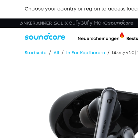
Choose your country or region to access loca
Neuerscheinungen
Bests
/
/
/
Startseite
All
In Ear Kopfhörern
Liberty 4 NC 