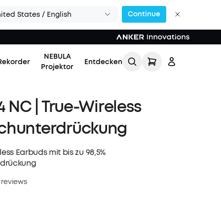
Continue
ited States / English
NEBULA
Rekorder
Entdecken
Projektor
4 NC | True-Wireless
chunterdrückung
less Earbuds mit bis zu 98,5%
Einloggen
rdrückung
 reviews
Meine Bestellung
verfolgen
Lade Freunde ein & erhalte