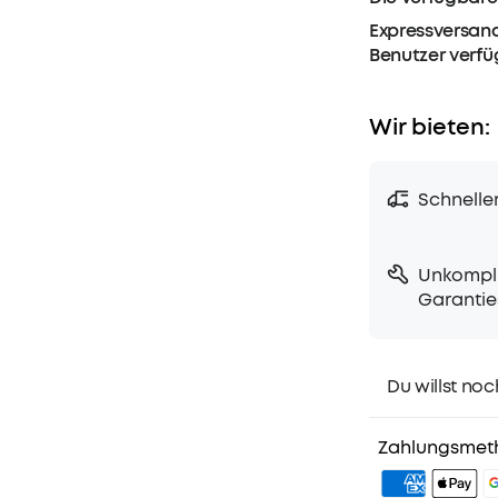
Expressversand
Benutzer verf
Wir bieten:
Schnelle
Unkompli
Garantie
Du willst noc
1. Priority-Ver
2. Mitglieder-
Zahlungsmet
3. Geburtstag
4. Weitere Vor