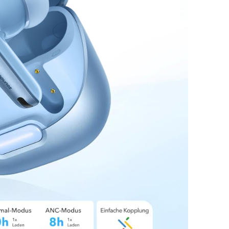
ungsoptionen
terdrückung
soundcore
Gratis