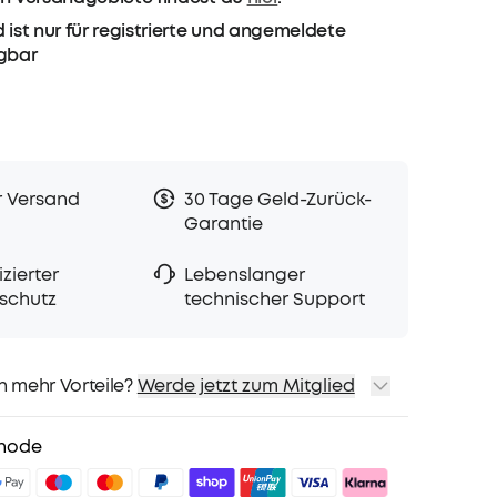
 ist nur für registrierte und angemeldete
ügbar
r Versand
30 Tage Geld-Zurück-
Garantie
zierter
Lebenslanger
schutz
technischer Support
h mehr Vorteile?
Werde jetzt zum Mitglied
sand
Preise für ausgewähte Produkte
hode
sgeschenk
teile mit soundcoreCredits
Mehr erfahren