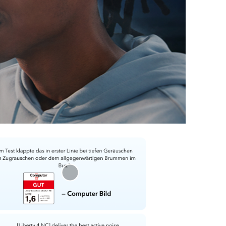
n
2
eistung