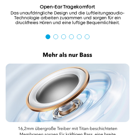
einer
Open-Ear Tragekomfort
Du willst
Dicke
Das unaufdringliche Design und die Luftleitungsaudio-
Technologie arbeiten zusammen und sorgen für ein
noch
von
druckfreies Hören und eine luftige Bequemlichkeit.
mehr
0,7
Vorteile?
mm,
Werde
passen
jetzt
sich
zum
der
Mitglied
Form
1.
aller
Priority-
Zahlungsmethode
Ohren
Versand
an.
2.
Jeder
Mitglieder-
Preise
Ohrbügel
für
besteht
ausgewähte
aus
Produkte
ultraweichen
3.
Materialien
Geburtstagsgeschenk
mit
4.
einer
Weitere