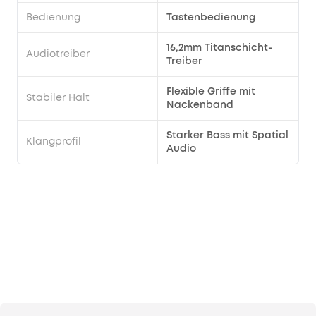
nur
Bedienung
Tastenbedienung
einer
Ladung,
16,2mm Titanschicht-
Audiotreiber
die
Treiber
sich
auf
Flexible Griffe mit
Stabiler Halt
insgesamt
Nackenband
46
Stunden
Starker Bass mit Spatial
Klangprofil
Audio
mit
dem
Ladecase
verlängert.
Und
noch
besser,
eine
schnelle
10-
minütige