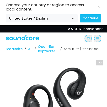
Choose your country or region to access
local content.
Continue
United States / English
Ореn-Ear
/
/
/
Startseite
All
AeroFit Pro | Stabile Open-Ear Sport-Earbuds
Kopfhörer
1/7