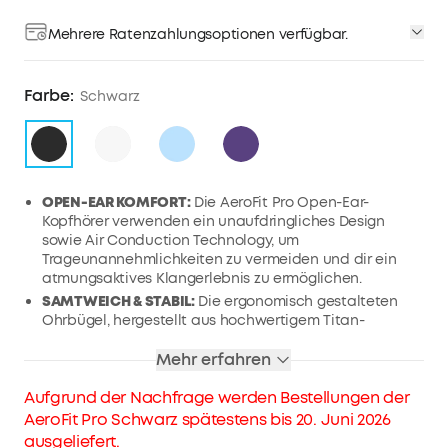
Mehrere Ratenzahlungsoptionen verfügbar.
Farbe:
Schwarz
OPEN-EAR KOMFORT:
Die AeroFit Pro Open-Ear-
Kopfhörer verwenden ein unaufdringliches Design
sowie Air Conduction Technology, um
Trageunannehmlichkeiten zu vermeiden und dir ein
atmungsaktives Klangerlebnis zu ermöglichen.
SAMTWEICH & STABIL:
Die ergonomisch gestalteten
Ohrbügel, hergestellt aus hochwertigem Titan-
Memorydraht mit einer Dicke von 0,7 mm, passen sich
der Form aller Ohren an. Jeder Ohrbügel besteht aus
Mehr erfahren
ultraweichen Materialien mit einer sanften Oberfläche
Aufgrund der Nachfrage werden Bestellungen der
für weichen Komfort.
AeroFit Pro Schwarz spätestens bis 20. Juni 2026
SOUND OHNE KOMPROMISSE:
Die AeroFit Pro Open-
Ear-Kopfhörer verfügen über eine 16,2mm große,
ausgeliefert.