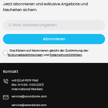
Ladung
Jetzt abonnieren und exklusive Angebote und
liefert
Neuheiten sichern.
beeindruckende
5,5
Stunden
Musik!
Abonnieren
Das Klicken auf Abonnieren gleicht der Zustimmung der
Nutzungsbestimmungen
und
Datenschutzrichtlinien
.
Kontakt
+49 (0) 69 9579 7960
Mo- Fr 9:00- 17:00 (CET)
International Markets
service@soundcore.com
service@seenebula.com