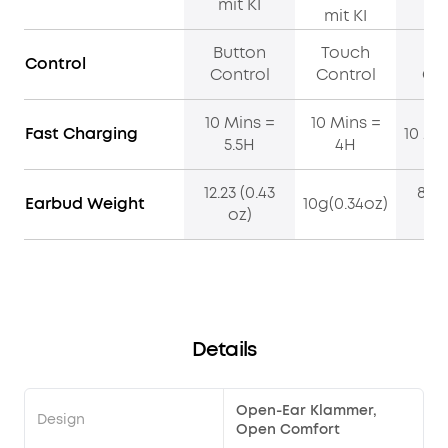
mit KI
mi
mit KI
sich
ideal
Button
Touch
To
für
Control
Control
Control
Con
jedes
Training,
10 Mins =
10 Mins =
vom
Fast Charging
10 Mi
5.5H
4H
Jogggen
bis
12.23 (0.43
8.5g
hin
Earbud Weight
10g(0.34oz)
oz)
o
zum
intensiven
Workout.
UNTERBRECHUNGSFREIER
GENUSS:
Gönn
Details
dir
14
Stunden
Open-Ear Klammer,
Wiedergabezeit
Design
Open Comfort
nach