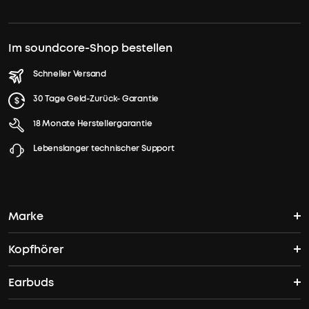
Im soundcore-Shop bestellen
Schneller Versand
30 Tage Geld-Zurück- Garantie
18 Monate Herstellergarantie
Lebenslanger technischer Support
Marke
Kopfhörer
soundcores Geschichte
Earbuds
Bluetooth Kopfhörer
Wo finde ich soundcore?