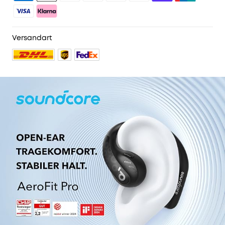
Versandart
55 reviews
Farbe:
Schwarz
149,99€
Mehrere
Ratenzahlungsoptionen
verfügbar.