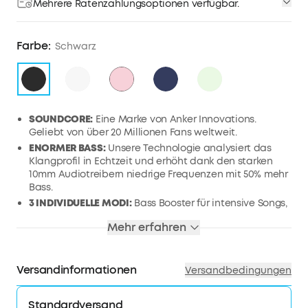
Mehrere Ratenzahlungsoptionen verfügbar.
Farbe:
Schwarz
SOUNDCORE:
Eine Marke von Anker Innovations.
Geliebt von über 20 Millionen Fans weltweit.
ENORMER BASS:
Unsere Technologie analysiert das
Klangprofil in Echtzeit und erhöht dank den starken
10mm Audiotreibern niedrige Frequenzen mit 50% mehr
Bass.
3 INDIVIDUELLE MODI:
Bass Booster für intensive Songs,
Podcast Modus für Podcasts und Audiobücher sowie
Mehr erfahren
soundcore Signature Modus für alle weiteren
Musikarten.
FEDERLEICHTES DESIGN:
Das minimalistische Format
Versandinformationen
Versandbedingungen
der In-Ear Kopfhörer wiegt 4,6 Gramm und ist um 10%
leichter als Standard-Earbuds - für absolut bequeme
Schwerelosigkeit.
Standardversand