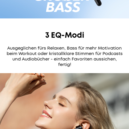
197 reviews
Farbe:
Schwarz
3 EQ-Modi
Ausgeglichen fürs Relaxen, Bass für mehr Motivation
Mehrere
beim Workout oder kristallklare Stimmen für Podcasts
Ratenzahlungsoptionen
und Audiobücher - einfach Favoriten aussichen,
verfügbar.
fertig!
SOUNDCORE:
Eine
Marke
von
Anker
n
Innovations.
Geliebt
von
Versandinformationen
über
Versandbedingungen