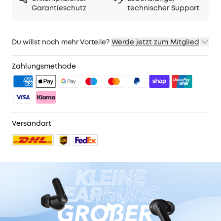
Garantieschutz
technischer Support
Du willst noch mehr Vorteile?
Werde jetzt zum Mitglied
1. Priority-Versand
2. Mitglieder-Preise für ausgewähte Produkte
Zahlungsmethode
3. Geburtstagsgeschenk
4. Weitere Vorteile mit soundcoreCredits
Mehr erfahren
Versandart