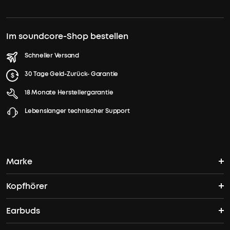
Im soundcore-Shop bestellen
Schneller Versand
30 Tage Geld-Zurück- Garantie
18 Monate Herstellergarantie
Lebenslanger technischer Support
Marke
Kopfhörer
soundcores Geschichte
Earbuds
Bluetooth Kopfhörer
Wo finde ich soundcore?