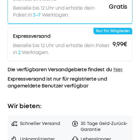
TELEFONIEREN MIT K.I.:
Wir haben die integrierten
Gratis
Bestelle bis 12 Uhr und erhalte dein
Mikrofone deiner P2 Mini Kopfhörer in idealer
Ausrichtung positioniert und tausende von Malen
Paket in
3–7
Werktagen.
getestet, damit deine aufgenommene Stimme beim
Telefonieren so messerscharf wie möglich zu hören ist.
Nur für Mitglieder
Expressversand
9,99€
Bestelle bis 12 Uhr und erhalte dein Paket
in
2
Werktagen.
Die verfügbaren Versandgebiete findest du
hier
.
Expressversand ist nur für registrierte und
angemeldete Benutzer verfügbar
Wir bieten:
Schneller Versand
30 Tage Geld-Zurück-
Garantie
Unkomplizierter
Lebenslanger