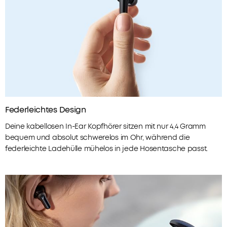
soundcore
Unkomplizierter
Lebenslanger
Signature
Garantieschutz
technischer
Support
Modus
für
alle
Du willst
weiteren
noch
Musikarten.
mehr
FEDERLEICHTES
Vorteile?
DESIGN:
Werde
Federleichtes Design
Das
jetzt
minimalistische
Deine kabellosen In-Ear Kopfhörer sitzen mit nur 4,4 Gramm
zum
Format
Mitglied
bequem und absolut schwerelos im Ohr, während die
der
federleichte Ladehülle mühelos in jede Hosentasche passt.
1.
In-
Priority-
Zahlungsmethode
Ear
Versand
Kopfhörer
2.
wiegt
Mitglieder-
Preise
4,6
für
Gramm
ausgewähte
und