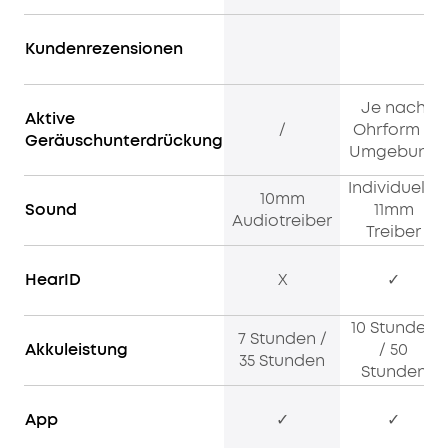
wie
möglich
Kundenrezensionen
zu
hören
Je nach
ist.
Aktive
/
Ohrform u
Geräuschunterdrückung
Umgebung
Individuelle
10mm
Sound
11mm
Audiotreiber
Treiber
HearID
X
✓
10 Stunden
7 Stunden /
Akkuleistung
/ 50
35 Stunden
Stunden
App
✓
✓