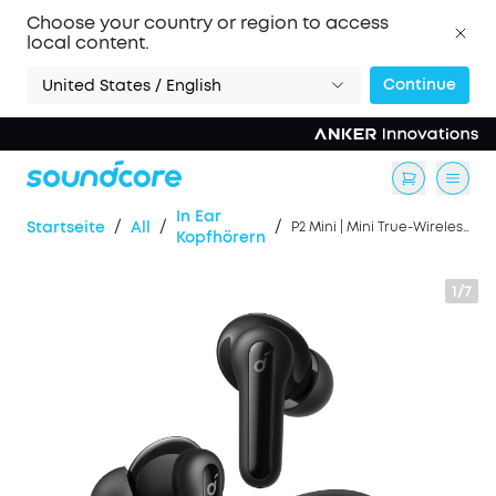
Choose your country or region to access
local content.
Continue
United States / English
In Ear
/
/
/
Startseite
All
P2 Mini | Mini True-Wireless Earbuds mit Bass
Kopfhörern
1/7