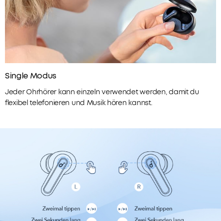
Produkte
ist
3.
um
Geburtstagsgeschenk
10%
4.
Weitere
leichter
Vorteile
als
mit
Standard-
soundcoreCredits
Earbuds
Single Modus
Mehr
-
erfahren
Jeder Ohrhörer kann einzeln verwendet werden, damit du
für
flexibel telefonieren und Musik hören kannst.
absolut
bequeme
Versandart
Schwerelosigkeit.
TELEFONIEREN
MIT
K.I.:
Wir
haben
die
integrierten
Mikrofone