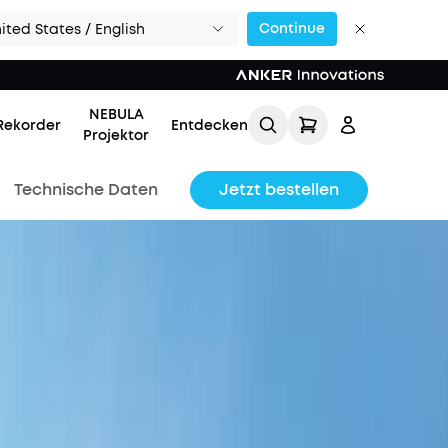
Continue
ited States / English
NEBULA
Rekorder
Entdecken
Projektor
Technische Daten
Jetzt bestellen
Einloggen
Meine Bestellung
verfolgen
Lade Freunde ein & erhalte