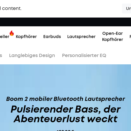
l content.
Un
Open-Ear
eller
Kopfhörer
Earbuds
Lautsprecher
Kopfhörer
s
Langlebiges Design
Personalisierter EQ
Boom 2 mobiler Bluetooth Lautsprecher
Pulsierender Bass, der
Abenteuerlust weckt