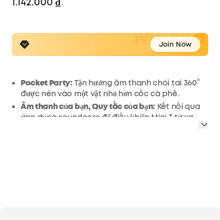
1.142.000 ₫
Join Now
Pocket Party:
Tận hưởng âm thanh chói tai 360°
được nén vào một vật nhỏ hơn cốc cà phê.
Âm thanh của bạn, Quy tắc của bạn:
Kết nối qua
ứng dụng soundcore để điều khiển Mini 3 từ xa.
Bật hoặc tắt nguồn, điều chỉnh âm lượng, thay đổi
cấu hình âm thanh, v.v.
Water Shmorter:
Khả năng chống thấm IPX7 cho
biết bữa tiệc ở hồ bơi và bãi biển của bạn có thể
trở nên hoang dã như bạn muốn. Hoặc chỉ cần
yên tâm lắng nghe trong phòng tắm và nhà bếp!
Rocking không ngừng nghỉ:
Tiệc tùng trong 15 giờ
chỉ với một lần sạc.