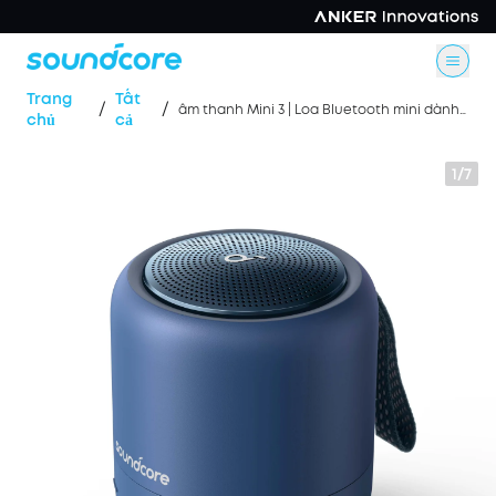
Trang
Tất
/
/
âm thanh Mini 3 | Loa Bluetooth mini dành cho bữa tiệc
chủ
cả
1/7