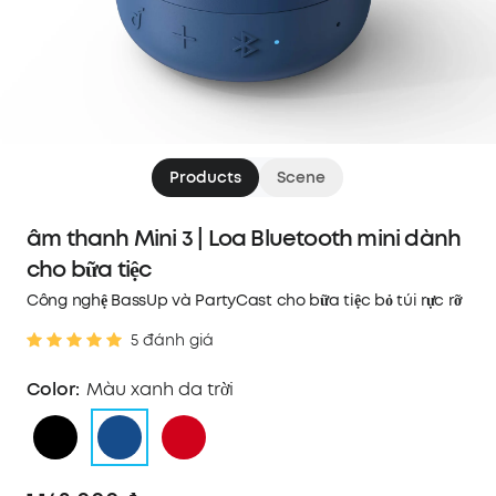
Products
Scene
âm thanh Mini 3 | Loa Bluetooth mini dành
cho bữa tiệc
Công nghệ BassUp và PartyCast cho bữa tiệc bỏ túi rực rỡ
5 đánh giá
Color:
Màu xanh da trời