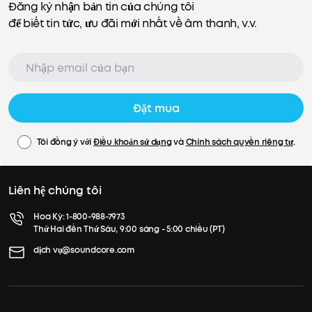
Công nghệ PartyCast:
Liên kết 100+ Mini 3 (hoặc
Đăng ký nhận bản tin của chúng tôi
bất kỳ loa PartyCast âm thanh nào) để tham gia
để biết tin tức, ưu đãi mới nhất về âm thanh, v.v.
bữa tiệc ở một tầm cao mới.
Đặt mua
Tôi đồng ý với
Điều khoản sử dụng
và
Chính sách quyền riêng tư
.
Liên hệ chúng tôi
Hoa Kỳ:
1-800-988-7973
Thứ Hai đến Thứ Sáu, 9:00 sáng - 5:00 chiều (PT)
dịch vụ@soundcore.com