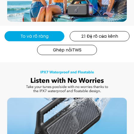
To và rõ ràng
2.1 Độ rõ của kênh
Ghép nốiTWS