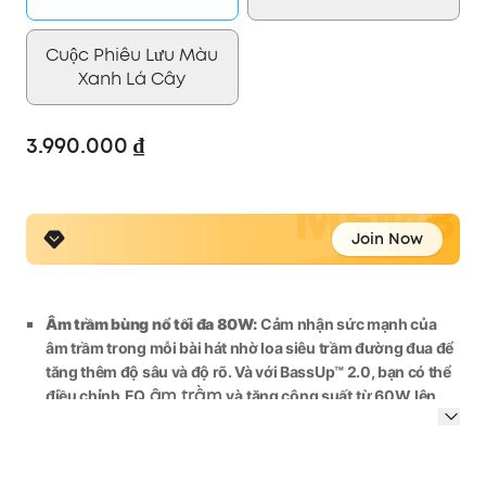
Cuộc Phiêu Lưu Màu
Xanh Lá Cây
3.990.000 ₫
Join Now
Âm trầm bùng nổ tối đa 80W:
Cảm nhận sức mạnh của
âm trầm trong mỗi bài hát nhờ loa siêu trầm đường đua để
tăng thêm độ sâu và độ rõ. Và với BassUp™️ 2.0, bạn có thể
âm trầm
điều chỉnh
EQ
và
tăng công suất
từ 60W
lên
mức tối đa
đáng kinh ngạc là 80W
.
2.1 Độ rõ âm thanh nổi:
A
5
0
W
đường đua
loa siêu trầm
và loa
tweeter 15W kép mang đến âm cao rõ nét và âm