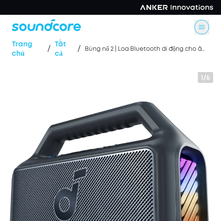
Trang
Tất
/
/
Bùng nổ 2 | Loa Bluetooth di động cho âm trầm
chủ
cả
1/6