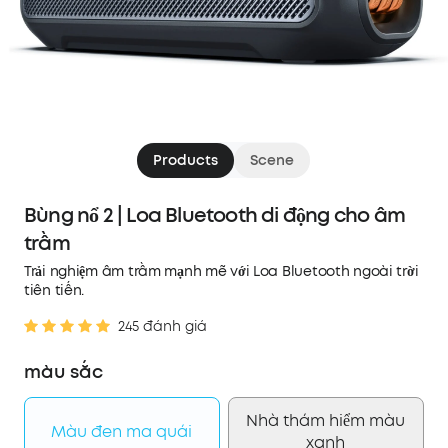
Products
Scene
Bùng nổ 2 | Loa Bluetooth di động cho âm
trầm
Trải nghiệm âm trầm mạnh mẽ với Loa Bluetooth ngoài trời
tiên tiến.
245 đánh giá
màu sắc
Nhà thám hiểm màu
Màu đen ma quái
xanh