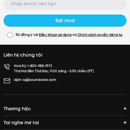
Đặt mua
Tôi đồng ý với
Điều khoản sử dụng
và
Chính sách quyền riêng tư
.
Liên hệ chúng tôi
Hoa Kỳ:
1-800-988-7973
Thứ Hai đến Thứ Sáu, 9:00 sáng - 5:00 chiều (PT)
dịch vụ@soundcore.com
Thương hiệu
Tai nghe mở tai
Câu chuyện của soundcore