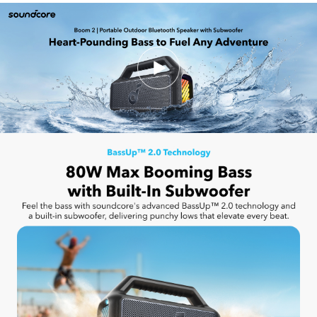
công nghệ
trầm sâu, được cân bằng bởi
phân tần
thông minh
, cho trải nghiệm âm thanh sống động.
Nghe cả ngày ở mọi nơi:
Loa ngoài trời Boom 2
giữ cho
nhịp đập phát trong 2-4
giờ chỉ với một lần sạc
và với bộ
sạc dự phòng tích hợp, bạn có thể duy trì nguồn điện thoại
của mình mọi lúc mọi nơi.
Chống nước và nổi IPX7:
Loa ngoài trời Boom 2
được thiết
kế để đáp ứng mọi chuyến phiêu lưu, vì vậy bạn có thể yên
tâm nghe nhạc ở bãi biển, bên hồ bơi hoặc dưới mưa.
Âm thanh của bạn, theo cách của bạn:
Loa ngoài trời
Boom 2
sử dụng
tùy chỉnh
chuyên nghiệp
EQ
để tìm ra âm
thanh hoàn hảo cho bất kỳ bài hát hoặc cảm xúc nào. Và
với
PartyCast
2.0, bạn có thể kết nối tới hơn 100 loa để
đưa bữa tiệc lên một tầm cao mới.