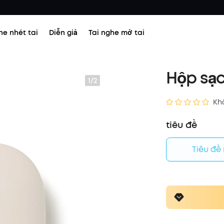
he nhét tai
Diễn giả
Tai nghe mở tai
Hộp sạc
1/2
Kh
tiêu đề
Tiêu đề