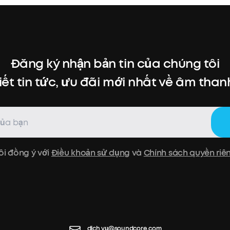
Đăng ký nhận bản tin của chúng tôi
iết tin tức, ưu đãi mới nhất về âm thanh,
ôi đồng ý với
Điều khoản sử dụng
và
Chính sách quyền riê
dịch vụ@soundcore.com