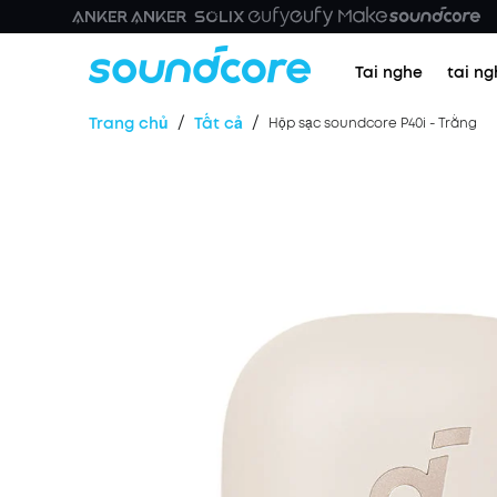
Tai nghe
tai ng
/
/
Trang chủ
Tất cả
Hộp sạc soundcore P40i - Trắng