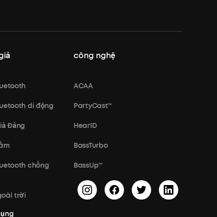
giả
công nghệ
luetooth
ACAA
luetooth di động
PartyCast™
giả Đảng
HearID
rầm
BassTurbo
luetooth chống
BassUp™
oài trời
dụng