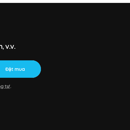
 v.v.
Đặt mua
ng tư
.