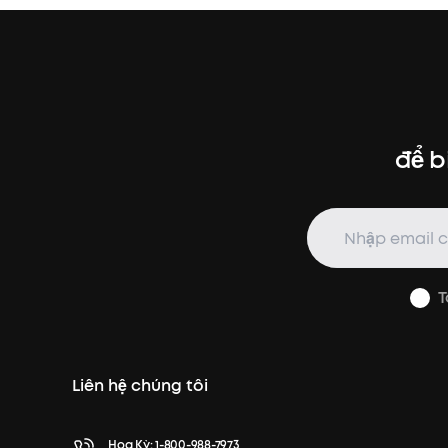
để b
T
Liên hệ chúng tôi
Hoa Kỳ:
1-800-988-7973