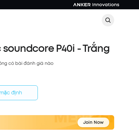
 soundcore P40i - Trắng
ông có bài đánh giá nào
 mặc định
Join Now