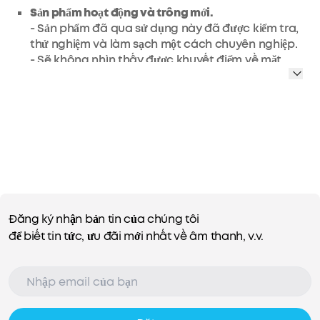
Sản phẩm hoạt động và trông mới.
- Sản phẩm đã qua sử dụng này đã được kiểm tra,
thử nghiệm và làm sạch một cách chuyên nghiệp.
- Sẽ không nhìn thấy được khuyết điểm về mặt
thẩm mỹ khi cầm ở khoảng cách một sải tay.
- Sản phẩm có pin sẽ vượt quá 80% dung lượng so
với mới.
- Phụ kiện có thể không phải nguyên bản nhưng sẽ
tương thích và đầy đủ chức năng. Sản phẩm có
thể được đựng trong một hộp chung.
- Sản phẩm mới được bảo hành 3 tháng.
Pocket Party:
Tận hưởng âm thanh chói tai 360°
được nén vào một vật nhỏ hơn cốc cà phê.
Đăng ký nhận bản tin của chúng tôi
Âm thanh của bạn, Quy tắc của bạn:
Kết nối qua
để biết tin tức, ưu đãi mới nhất về âm thanh, v.v.
ứng dụng soundcore để điều khiển Mini 3 từ xa.
Bật hoặc tắt nguồn, điều chỉnh âm lượng, thay đổi
cấu hình âm thanh, v.v.
Water Shmorter:
Khả năng chống thấm IPX7 cho
biết bữa tiệc ở hồ bơi và bãi biển của bạn có thể
trở nên hoang dã như bạn muốn. Hoặc chỉ cần