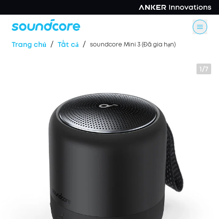
/
/
Trang chủ
Tất cả
soundcore Mini 3 (Đã gia hạn)
1/7