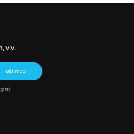
 v.v.
Đặt mua
ng tư
.