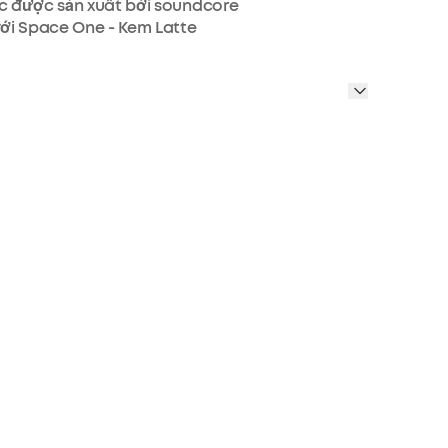
c được sản xuất bởi soundcore
với Space One - Kem Latte