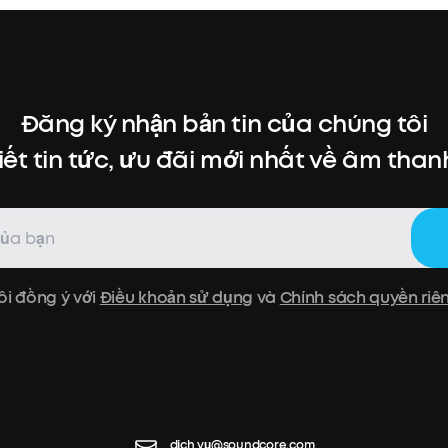
Đăng ký nhận bản tin của chúng tôi
iết tin tức, ưu đãi mới nhất về âm thanh,
ôi đồng ý với
Điều khoản sử dụng
và
Chính sách quyền riê
dịch vụ@soundcore.com