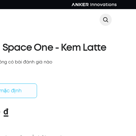
 Space One - Kem Latte
ông có bài đánh giá nào
 mặc định
 ₫