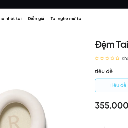
he nhét tai
Diễn giả
Tai nghe mở tai
Đệm Tai
Kh
tiêu đề
Tiêu đề
355.000