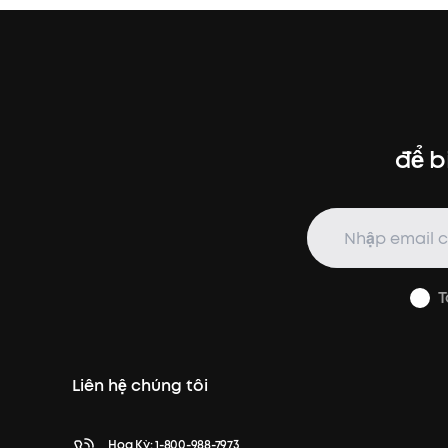
để b
T
Liên hệ chúng tôi
Hoa Kỳ:
1-800-988-7973