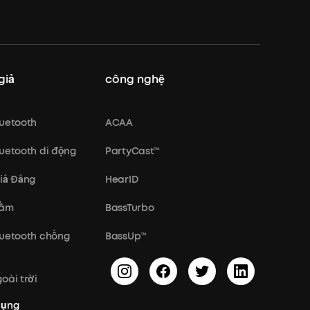
giả
công nghệ
luetooth
ACAA
luetooth di động
PartyCast™
giả Đảng
HearID
rầm
BassTurbo
luetooth chống
BassUp™
oài trời
dụng