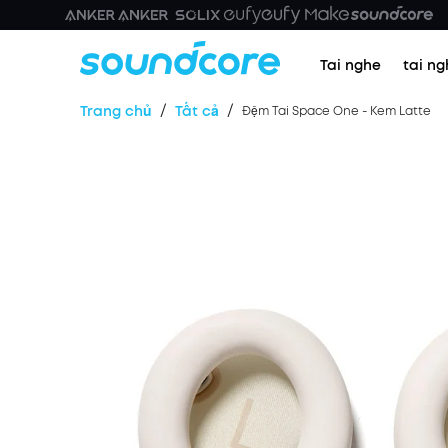
Tai nghe
tai ng
/
/
Trang chủ
Tất cả
Đệm Tai Space One - Kem Latte