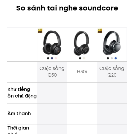
So sánh tai nghe soundcore
Cuộc sống
Cuộc sống
H30i
Q30
Q20
Khử tiếng
ồn chủ động
Âm thanh
Thời gian