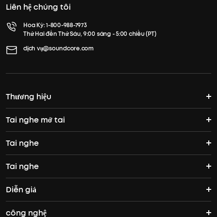
Liên hệ chúng tôi
Hoa Kỳ:
1-800-988-7973
Thứ Hai đến Thứ Sáu, 9:00 sáng - 5:00 chiều (PT)
dịch vụ@soundcore.com
Thương hiệu
Tai nghe mở tai
Câu chuyện của soundcore
Tai nghe
Tai nghe mở tai
Tham gia cộng đồng
Tai nghe
Tai nghe
AeroFit Pro
Nơi để mua
Diễn giả
Tai nghe không dây đích thực
Tai nghe qua tai
AeroFit
công nghệ
Loa Bluetooth
Tai nghe chống nước
Tai nghe tập luyện