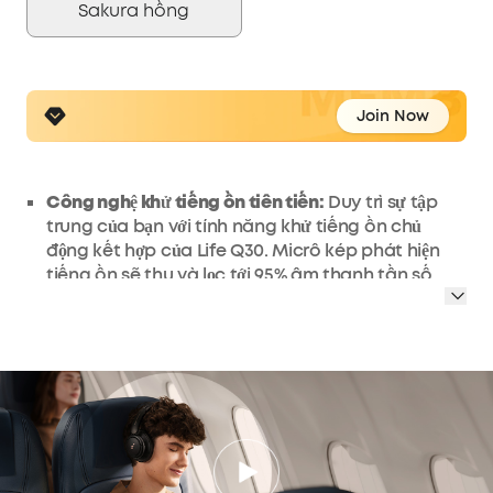
Sakura hồng
Join Now
Công nghệ khử tiếng ồn tiên tiến:
Duy trì sự tập
trung của bạn với tính năng khử tiếng ồn chủ
động kết hợp của Life Q30. Micrô kép phát hiện
tiếng ồn sẽ thu và lọc tới 95% âm thanh tần số
thấp xung quanh để đảm bảo không có gì làm
bạn mất tập trung khi nghe nhạc.
Trải nghiệm khử tiếng ồn tối ưu:
Tùy chỉnh khả
năng khử tiếng ồn của Life Q30 với 3 chế độ—Giao
thông giảm thiểu tiếng ồn động cơ máy bay,
Ngoài trời giảm giao thông và gió, và Trong nhà
làm giảm âm thanh của các văn phòng bận rộn
với những người đang nói chuyện ở phía sau.