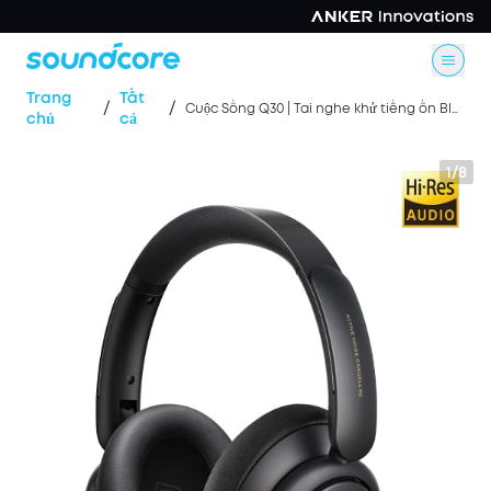
Trang
Tất
/
/
Cuộc Sống Q30 | Tai nghe khử tiếng ồn Bluetooth
chủ
cả
1/8