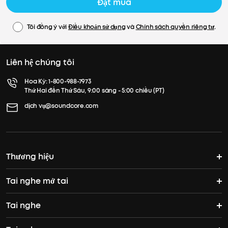
Đặt mua
Tôi đồng ý với
Điều khoản sử dụng
và
Chính sách quyền riêng tư
.
Liên hệ chúng tôi
Hoa Kỳ:
1-800-988-7973
Thứ Hai đến Thứ Sáu, 9:00 sáng - 5:00 chiều (PT)
dịch vụ@soundcore.com
Thương hiệu
Tai nghe mở tai
Câu chuyện của soundcore
Tai nghe
Tai nghe mở tai
Tham gia cộng đồng