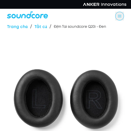
/
/
Trang chủ
Tất cả
Đệm Tai soundcore Q20i - Đen