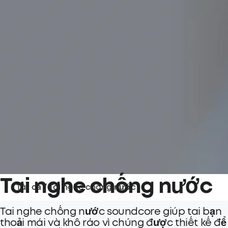
Tai nghe chống nước
Tất cả
/
Tai nghe chống nước
Tai nghe chống nước soundcore giúp tai bạn
thoải mái và khô ráo vì chúng được thiết kế để