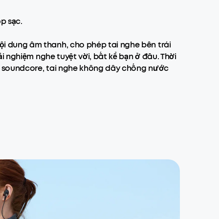
ộp sạc.
i dung âm thanh, cho phép tai nghe bên trái
i nghiệm nghe tuyệt vời, bất kể bạn ở đâu. Thời
a soundcore, tai nghe không dây chống nước