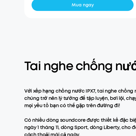
Mua ngay
Tai nghe chống nướ
Với xếp hạng chống nước IPX7, tai nghe chống n
chúng trở nên lý tưởng để tập luyện, bơi lội, 
mọi yếu tố bạn có thể gặp trên đường đi!
Có nhiều dòng soundcore được thiết kế đặc bi
ngày 1 tháng 11, dòng Sport, dòng Liberty, cho 
cách thoải mái cả ngày.