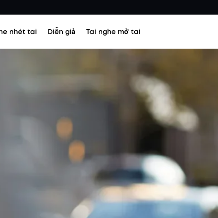
he nhét tai
Diễn giả
Tai nghe mở tai