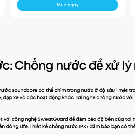
Mua ngay
c: Chống nước để xử lý 
ước soundcore có thể chìm trong nước ở độ sâu 1 mét tron
chạy, đạp xe và các hoạt động khác. Tai nghe chống nước v
ệt với công nghệ SweatGuard để đảm bảo độ bền của tai n
đến dòng Life. Thiết kế chống nước IPX7 đảm bảo bạn có thể