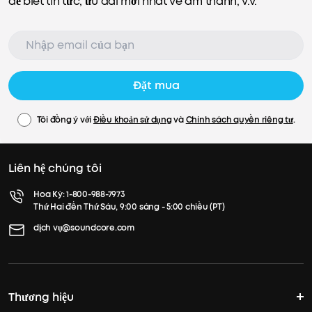
để biết tin tức, ưu đãi mới nhất về âm thanh, v.v.
Đặt mua
Tôi đồng ý với
Điều khoản sử dụng
và
Chính sách quyền riêng tư
.
Liên hệ chúng tôi
Hoa Kỳ:
1-800-988-7973
Thứ Hai đến Thứ Sáu, 9:00 sáng - 5:00 chiều (PT)
dịch vụ@soundcore.com
Thương hiệu