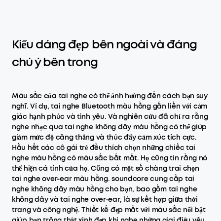
Kiểu dáng đẹp bên ngoài và đáng
chú ý bên trong
Màu sắc của tai nghe có thể ảnh hưởng đến cách bạn suy
nghĩ. Ví dụ, tai nghe Bluetooth màu hồng gắn liền với cảm
giác hạnh phúc và tình yêu. Và nghiên cứu đã chỉ ra rằng
nghe nhạc qua tai nghe không dây màu hồng có thể giúp
giảm mức độ căng thẳng và thúc đẩy cảm xúc tích cực.
Hầu hết các cô gái trẻ đều thích chọn những chiếc tai
nghe màu hồng có màu sắc bắt mắt. Họ cũng tin rằng nó
thể hiện cá tính của họ. Cũng có một số chàng trai chọn
tai nghe over-ear màu hồng. soundcore cung cấp tai
nghe không dây màu hồng cho bạn, bao gồm tai nghe
không dây và tai nghe over-ear, là sự kết hợp giữa thời
trang và công nghệ. Thiết kế đẹp mắt với màu sắc nổi bật
giúp bạn trông thật xinh đẹp khi nghe những giai điệu yêu