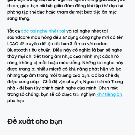
thích, giúp bạn nổi bật giữa đám đông khi tập thể dục tại
phòng tập thể dục hoặc tham dự một bữa tiệc ăn mặc
sang trọng.
Tất cả
các tai nghe nhét tai
và tai nghe nhét tai
soundcore màu hồng đều sử dụng công nghệ mới có tên
LDAC để truyền dữ liệu tốt hơn 3 lần so với codec
Bluetooth tiêu chuẩn. Điều này có nghĩa là bạn sẽ nghe
thấy mọi chi tiết trong âm nhạc của mình một cách rõ
ràng, không bị mất hoặc méo tiếng. Những tai nghe này
được trang bị nhiều micrô có khả năng phát hiện và lọc
những tạp âm trong môi trường của bạn. Có ba chế độ
được cung cấp - Chế độ vận chuyển, Ngoài trời và Trong
nhà - để bạn tùy chỉnh cảnh nghe của mình. Chọn một
trong số chúng, bạn sẽ có được trải nghiệm
khử tiếng ồn
phù hợp!
Đề xuất cho bạn