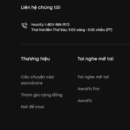
Liên hệ chúng tôi
Hoa Kỳ:
1-800-988-7973
Thứ Hai đến Thứ Sáu, 9:00 sáng - 5:00 chiều (PT)
Thương hiệu
Tai nghe mở tai
Câu chuyện của
Tai nghe mở tai
soundcore
AeroFit Pro
Tham gia cộng đồng
AeroFit
Nơi để mua