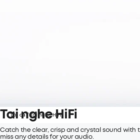
Tai nghe HiFi
Tất cả
/
Tai nghe HiFi
Catch the clear, crisp and crystal sound wit
miss any details for your audio.