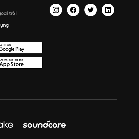
oài trời
dụng