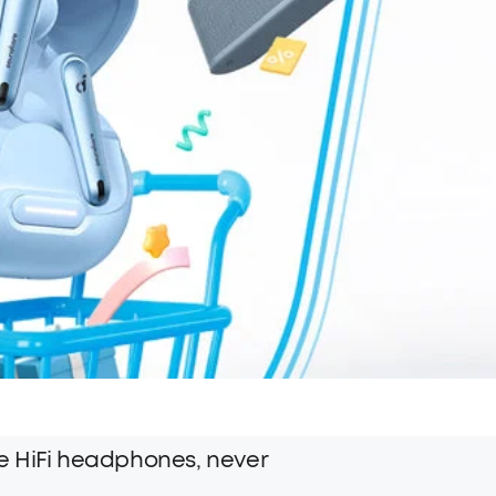
e HiFi headphones, never