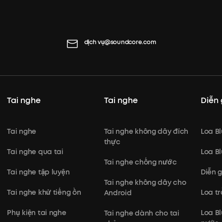
dịch vụ@soundcore.com
Tai nghe
Tai nghe
Diễn 
Tai nghe
Tai nghe không dây đích
Loa B
thực
Tai nghe qua tai
Loa B
Tai nghe chống nước
Tai nghe tập luyện
Diễn 
Tai nghe không dây cho
Tai nghe khử tiếng ồn
Loa t
Android
Phụ kiện tai nghe
Loa B
Tai nghe dành cho tai