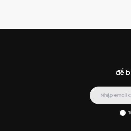
để b
T