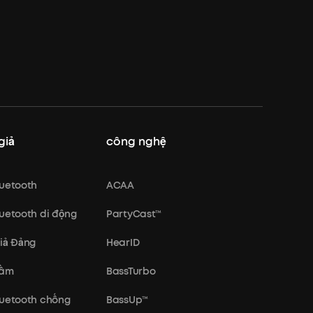
giả
công nghệ
luetooth
ACAA
luetooth di động
PartyCast™
giả Đảng
HearID
rầm
BassTurbo
luetooth chống
BassUp™