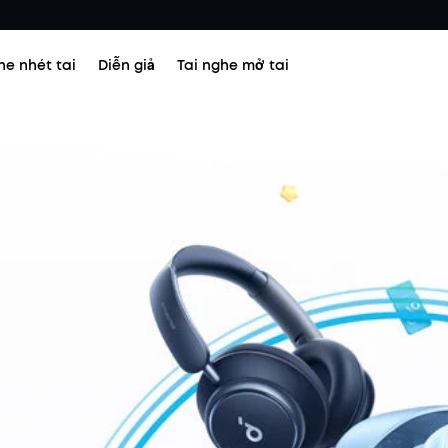
he nhét tai
Diễn giả
Tai nghe mở tai