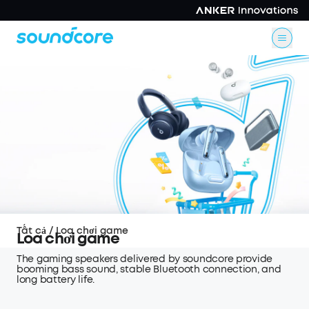
Tất cả
/
Loa chơi game
Loa chơi game
The gaming speakers delivered by soundcore provide
booming bass sound, stable Bluetooth connection, and
long battery life.