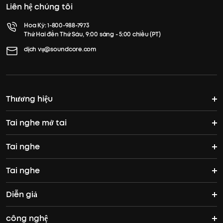
Liên hệ chúng tôi
Hoa Kỳ:
1-800-988-7973
Thứ Hai đến Thứ Sáu, 9:00 sáng - 5:00 chiều (PT)
dịch vụ@soundcore.com
Thương hiệu
Tai nghe mở tai
Câu chuyện của soundcore
Tai nghe
Tai nghe mở tai
Tham gia cộng đồng
Tai nghe
Tai nghe
AeroFit Pro
Nơi để mua
Diễn giả
Tai nghe không dây đích thực
Tai nghe qua tai
AeroFit
công nghệ
Loa Bluetooth
Tai nghe chống nước
Tai nghe tập luyện